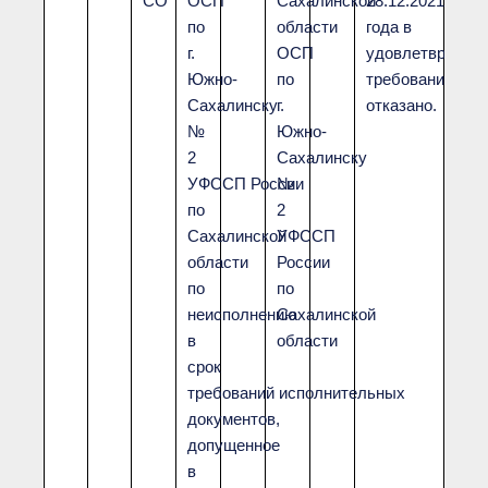
СО
ОСП
Сахалинской
28.12.2021
по
области
года в
г.
ОСП
удовлетврении
Южно-
по
требований
Сахалинску
г.
отказано.
№
Южно-
2
Сахалинску
УФССП России
№
по
2
Сахалинской
УФССП
области
России
по
по
неисполнению
Сахалинской
в
области
срок
требований исполнительных
документов,
допущенное
в