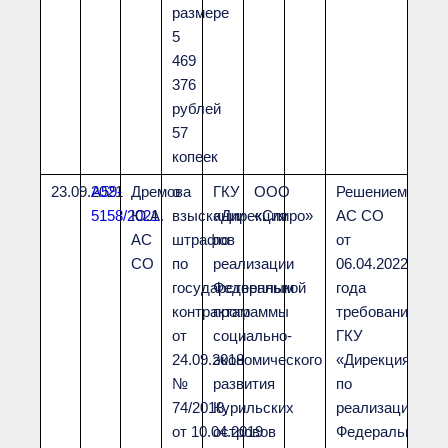
размере
5
469
376
рублей
57
копеек
23.09.2021
А59-
Дремова
о
ГКУ
ООО
Решением
5158/2021
Ю.А.
взыскании
«Дирекция
«Спиро»
АС СО
АС
штрафов
по
от
СО
по
реализации
06.04.2022
государственным
Федеральной
года
контрактам
программы
требования
от
социально-
ГКУ
24.09.2018
экономического
«Дирекция
№
развития
по
74/2018,
Курильских
реализации
от 10.04.2019
островов
Федеральной