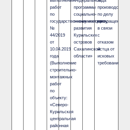
выполнения
Федеральной
года
работ
программы
производство
по
социально-
по делу
государственному контракту
экономического
прекращено
№
развития
в связи
44/2019
Курильских
с
от
островов
отказом
10.04.2019
Сахалинской
истца от
года
области»
исковых
(Выполнение
требований
строительно-
монтажных
работ
по
объекту:
«Северо-
Курильская
центральная
районная