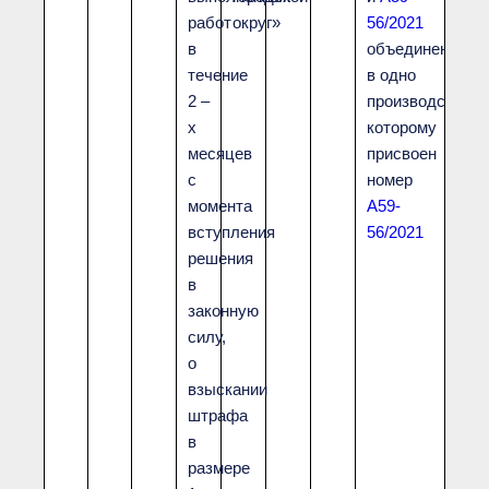
работ
округ»
56/2021
в
объединены
течение
в одно
2 –
производство,
х
которому
месяцев
присвоен
с
номер
момента
А59-
вступления
56/2021
решения
в
законную
силу,
о
взыскании
штрафа
в
размере