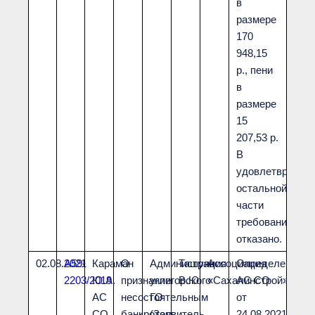
в
размере
170
948,15
р., пени
в
размере
15
207,53 р.
В
удовлетврении
остальной
части
требований
отказано.
02.08.2021
А59-
Караман
О
Администрация
Ташуян
Ассоциация
Определением
2203/2019
Ю.А.
признании
углегорского
В.Ю.
«Сахалинстрой»
АС СО
АС
несостоятельным
ГО
от
СО
банкротом
(Заявитель
24.08.2021