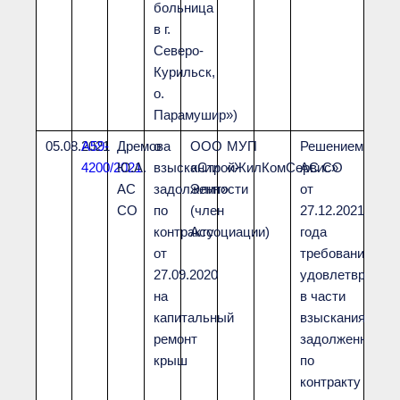
больница
в г.
Северо-
Курильск,
о.
Парамушир»)
05.08.2021
А59-
Дремова
о
ООО
МУП
Решением
4200/2021
Ю.А.
взыскании
«Строй-
«ЖилКомСервис»
АС СО
АС
задолженности
Элит»
от
СО
по
(член
27.12.2021
контракту
Ассоциации)
года
от
требования
27.09.2020
удовлетврены
на
в части
капитальный
взыскания
ремонт
задолженности
крыш
по
контракту