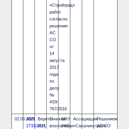
«Стройград»
работ
согласно
решению
АС
СО
от
14
августа
2017
года
по
делу
№
А59-
767/2016
02.06.2021
А59-
Веретенников
О
МКУ
Ассоциация
Решением
2733/2021
И.Н.
возложении
УКС
«Сахалинстрой»
АС СО