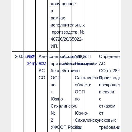
допущенное
в
рамках
исполнительных
производств: №
40726/20/65022-
ИП.
30.06.2021
А59-
Александровская
о
Ассоциация
УФССП
Определением
3461/2021
Е.М
признании незаконным
«Сахалинстрой»
России
АС
АС
бездействия
по
СО от 28.09.202
СО
ОСП
Сахалинской
Производство
по
области
прекращено
г.
ОСП
в связи
Южно-
по
с
Сахалинску
г.
отказом
№
Южно-
от
2
Сахалинску
исковых
УФССП России
№
требований,