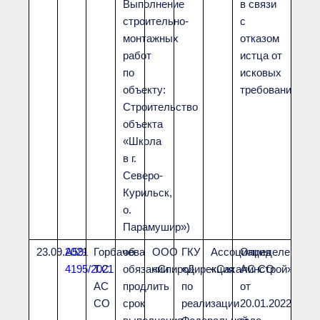
Выполнение
в связи
строительно-
с
монтажных
отказом
работ
истца от
по
исковых
объекту:
требований
Строительство
объекта
«Школа
в г.
Северо-
Курильск,
о.
Парамушир»)
23.09.2021
А59-
Горбачева
об
ООО
ГКУ
Ассоциация
Определением
4195/2021
Т.С.
обязании
«Спиро»
«Дирекция
«Сахалинстрой»
АС СО
АС
продлить
по
от
СО
срок
реализации
20.01.2022