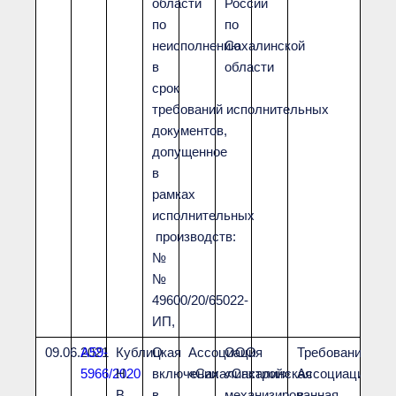
области
России
по
по
неисполнению
Сахалинской
в
области
срок
требований исполнительных
документов,
допущенное
в
рамках
исполнительных
производств:
№
№
49600/20/65022-
ИП,
09.06.2021
А59-
Кублицкая
О
Ассоциация
ООО
Требования
5966/2020
Н.
включении
«Сахалинстрой»
«Сахалинская
Ассоциации
В.
в
механизированная
в