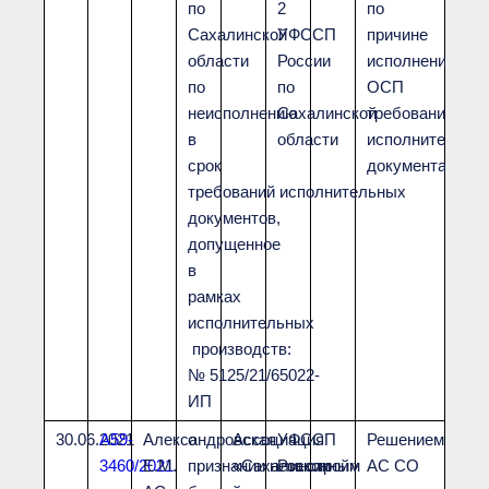
по
2
по
Сахалинской
УФССП
причине
области
России
исполнения
по
по
ОСП
неисполнению
Сахалинской
требований
в
области
исполнительног
срок
документа
требований исполнительных
документов,
допущенное
в
рамках
исполнительных
производств:
№ 5125/21/65022-
ИП
30.06.2021
А59-
Александровская
о
Ассоциация
УФССП
Решением
3460/2021
Е.М.
признании незаконным
«Сахалинстрой»
России
АС СО