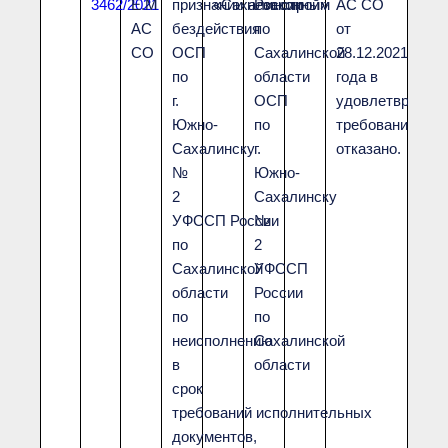
3462/2021
Е.М
признании незаконным
«Сахалинстрой»
России
АС СО
АС
бездействия
по
от
СО
ОСП
Сахалинской
28.12.2021
по
области
года в
г.
ОСП
удовлетврении
Южно-
по
требований
Сахалинску
г.
отказано.
№
Южно-
2
Сахалинску
УФССП России
№
по
2
Сахалинской
УФССП
области
России
по
по
неисполнению
Сахалинской
в
области
срок
требований исполнительных
документов,