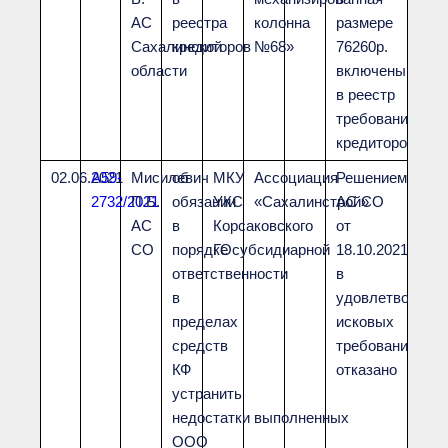
АС
реестра
колонна
размере
Сахалинской
кредиторов
№68»
76260р.
области
включены
в реестр
требований
кредиторов.
02.06.2021
А59-
Мисилевич
об
МКУ
Ассоциация
Решением
2732/2021
П.Б.
обязании
УКС
«Сахалинстрой»
АС СО
АС
в
Корсаковского
от
СО
порядке субсидиарной
ГО
18.10.2021
ответственности
в
в
удовлетворени
пределах
исковых
средств
требований
КФ
отказано
устранить
недостатки выполненных
ООО