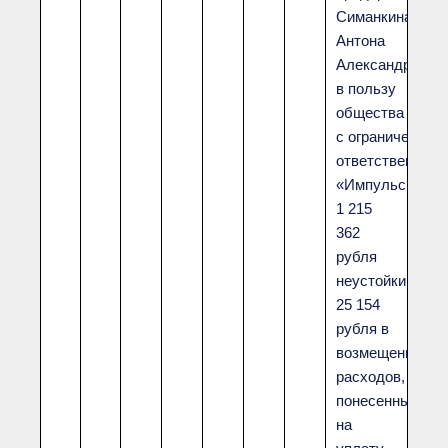
● Реестр членов
Симанкина
Ассоциации с правом
ООТСУО
Антона
● Реестр членов СРО
Александрович
имеющих строительные
в пользу
лаборатории
общества
Архив реестров
с ограниченной
Общественный контроль
ответственност
Политика информационной
открытости
«Импульс»
Антикоррупционная политика
1 215
Орган надзора
362
Охрана труда
рубля
Видеоматериалы
неустойки,
Членство в НКО
25 154
Работа в Общественных советах
рубля в
Законодательство РФ по
возмещение
техническим регламентам
расходов,
Повышение квалификации,
профессиональная
понесенных
переподготовка
на