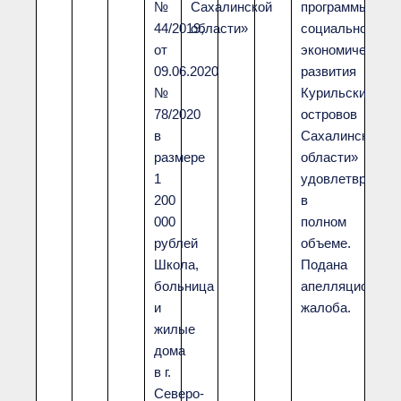
№
Сахалинской
программы
44/2019,
области»
социально-
от
экономического
09.06.2020
развития
№
Курильских
78/2020
островов
в
Сахалинской
размере
области»
1
удовлетврены
200
в
000
полном
рублей
объеме.
Школа,
Подана
больница
апелляционная
и
жалоба.
жилые
дома
в г.
Северо-