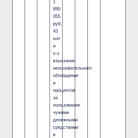
1
890
055
руб.
43
коп
и
о о
взыскании
неосновательного
обогащения
и
процентов
за
пользование
чужими
денежными
средствами
в