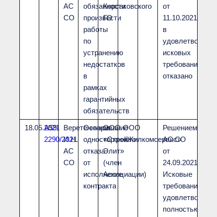
АС
обязанности
Корсаковского
от
СО
произвести
ГО
11.10.2021
работы
в
по
удовлетворени
устранению
исковых
недостатков
требований
в
отказано
рамках
гарантийных
обязательств
18.05.2021
А59-
Веретенников
Оспаривание
ООО
ООО
Решением
2290/2021
И.Н.
одностороннего
«Строй-
«Жилкомсервис»
АС СО
АС
отказа
Элит»
от
СО
от
(член
24.09.2021
исполнение
Ассоциации)
Исковые
контракта
требования
удовлетворены
полностью