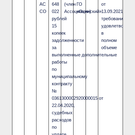
АС
648
(член
ГО
от
СО
022
Ассоциации)
«Охинский»
13.09.2021
рублей
требования
15
удовлетворены
копеек
в
задолженности
полном
за
объеме
выполненные дополнительные
работы
по
муниципальному
контракту
№
0361300002920000015 от
22.04.2020,
судебных
расходов
по
уплате