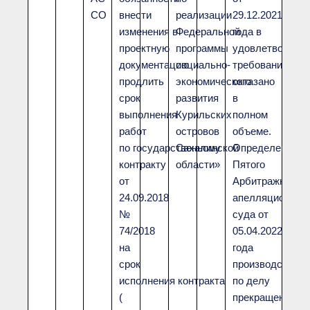
СО
внести
реализации
29.12.2021
изменения в
Федеральной
года в
проектную
программы
удовлетворени
документацию
социально-
требований
продлить
экономического
октазано
срок
развития
в
выполнения
Курильских
полном
работ
островов
объеме.
по государственному
Сахалинской
Определением
контракту
области»
Пятого
от
Арбитражного
24.09.2018
апелляционного
№
суда от
74/2018
05.04.2022
на
года
срок
производство
исполнения контракта
по делу
(
прекращено