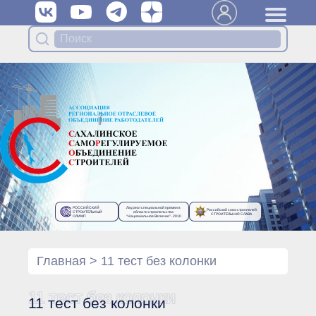
Вступить в Ассоциацию
Членам Ассоциации
Органы управления Ассоциации
● Общее собрание членов
● Правление
● Генеральный директор
Специализированные органы
Ассоциации
● Контрольный комитет
● Дисциплинарный комитет
РОССИЙСКИЙ
Лауреат специальной премии в
Российский союз строителей
● Архив
СТРОИТЕЛЬНЫЙ
области строительства
СТРОИТЕЛЬНАЯ СЛАВА
ОЛИМП
“Национальное Величие”- 2010
Протоколы органов управления
● Протоколы Общего
собрания
Главная
>
11 тест без колонки
● Протоколы Правления
Протоколы специализированных
11 тест без колонки
11 тест без колонки
органов