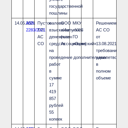
государственной
пошлины
14.05.2021
А59-
Пустовалова
о
ООО
МКУ
Решением
2283/2021
Т.П.
взыскании
«Импульс»
«УКС
АС СО
АС
денежных
(член
ГО
от
СО
средств
Ассоциации)
«Охинский»
13.08.2021
на
требования
проведение дополнительных
удовлетворены
работ
в
в
полном
сумме
объеме
17
419
857
рублей
55
копеек