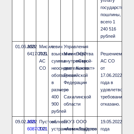
уплату
государственно
пошлины,
всего 1
240 516
рублей
01.06.2022
А59-
Мисилевич
о
Управления
6417/2021
П.Б.
взыскании
Министерства
ООО
Решением
АС
суммы
внутренних
«Строй-
АС СО
СО
неосновательного
дел
Контакт»
от
обогащения
Российской
17.06.2022
в
Федерации
года в
размере
по
удовлетворени
400
Сахалинской
требований
900
области
отказано.
рублей
09.02.2022
А59-
Пустовалова
об
ГКУЗ
ООО
19.05.2022
6087/2021
Т.П.
устранении
«Автохозяйство
«Лоддес»
года