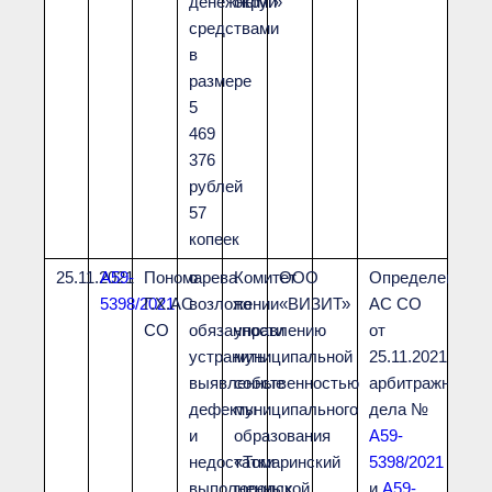
денежными
округ»
средствами
в
размере
5
469
376
рублей
57
копеек
25.11.2021
А59-
Пономарева
о
Комитет
ООО
Определением
5398/2021
Г.Х.АС
возложении
по
«ВИЗИТ»
АС СО
СО
обязанности
управлению
от
устранить
муниципальной
25.11.2021г.
выявленные
собственностью
арбитражные
дефекты
муниципального
дела №
и
образования
А59-
недостатки
«Томаринский
5398/2021
выполненных
городской
и
А59-