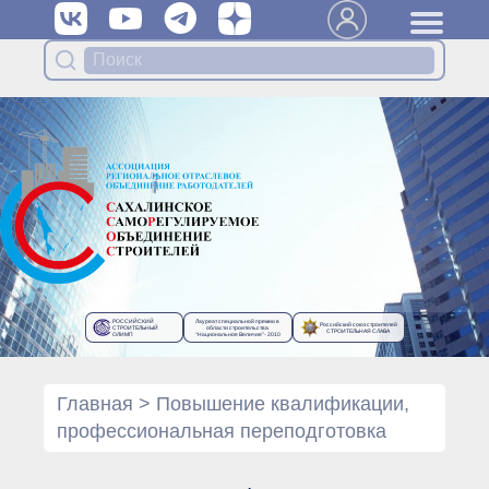
Вступить в Ассоциацию
Членам Ассоциации
Органы управления Ассоциации
● Общее собрание членов
● Правление
● Генеральный директор
Специализированные органы
Ассоциации
● Контрольный комитет
● Дисциплинарный комитет
РОССИЙСКИЙ
Лауреат специальной премии в
Российский союз строителей
● Архив
СТРОИТЕЛЬНЫЙ
области строительства
СТРОИТЕЛЬНАЯ СЛАВА
ОЛИМП
“Национальное Величие”- 2010
Протоколы органов управления
● Протоколы Общего
собрания
Главная
>
Повышение квалификации,
● Протоколы Правления
профессиональная переподготовка
Протоколы специализированных
органов