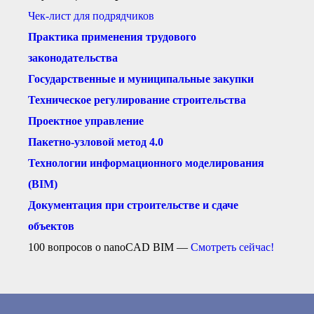
● Реестр членов
Чек-лист для подрядчиков
Ассоциации с правом
ООТСУО
Практика применения трудового
● Реестр членов СРО
имеющих строительные
законодательства
лаборатории
Государственные и муниципальные закупки
Архив реестров
Техническое регулирование строительства
Общественный контроль
Политика информационной
Проектное управление
открытости
Пакетно-узловой метод 4.0
Антикоррупционная политика
Орган надзора
Технологии информационного моделирования
Охрана труда
(BIM)
Видеоматериалы
Документация при строительстве и сдаче
Членство в НКО
объектов
Работа в Общественных советах
Законодательство РФ по
100 вопросов о nanoCAD BIM —
Смотреть сейчас!
техническим регламентам
Повышение квалификации,
профессиональная
переподготовка