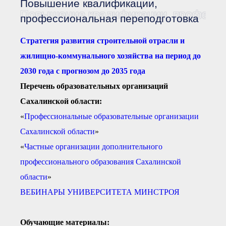
Повышение квалификации,
Документы Ассоциации
● Организационные
Повышение квалификации, професси
профессиональная переподготовка
документы
● Действующие документы
Стратегия развития строительной отрасли и
● Сбор предложений во
внутренние документы
жилищно-коммунального хозяйства на период до
Финансовая отчетность
2030 года с прогнозом до 2035 года
Компенсационный фонд
Перечень образовательных организаций
Реестры Ассоциации
● Реестр членов
Сахалинской области:
Ассоциации
«Сахалинстрой»
«
Профессиональные образовательные организации
● Реестр членов
Ассоциации,
Сахалинской области
»
осуществляющих
строительный контроль
«
Частные организации дополнительного
● Реестр членов
объединения
профессионального образования Сахалинской
работодателей
области
»
● Реестр членов
Ассоциации —
ВЕБИНАРЫ УНИВЕРСИТЕТА МИНСТРОЯ
Застройщиков
● Реестр членов
Ассоциации — технических
заказчиков
Обучающие материалы: