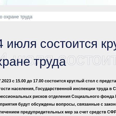
о охране труда
4 июля состоится кр
4 июля состоит
хране труда
7.2023 с 15.00 до 17.00 состоится круглый стол с предс
тости населения, Государственной инспекции труда в 
ессиональных рисков отделения Социального фонда Р
приятия будут обсуждены вопросы, связанные с зако
печением предупредительных мер за счет средств СФР,