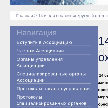
Главная
>
14 июля состоится круглый стол п
Навигация
1
Вступить в Ассоциацию
1
Членам Ассоциации
о
Органы управления
Ассоциации
Специализированные органы
14.0
Ассоциации
заня
Протоколы органов управления
проф
Протоколы
меро
специализированных органов
обес