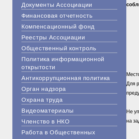
Документы Ассоциации
собл
Финансовая отчетность
Компенсационный фонд
Реестры Ассоциации
Общественный контроль
Политика информационной
открытости
Место
Антикоррупционная политика
Для 
Орган надзора
пред
Охрана труда
Видеоматериалы
Не уп
Членство в НКО
на за
Работа в Общественных