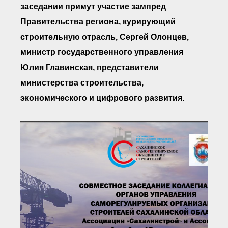
● Реестр членов
заседании примут участие зампред
Ассоциации с правом
ООТСУО
Правительства региона, курирующий
● Реестр членов СРО
строительную отрасль, Сергей Олонцев,
имеющих строительные
лаборатории
министр государственного управления
Архив реестров
Юлия Главинская, представители
Общественный контроль
министерства строительства,
Политика информационной
открытости
экономического и цифрового развития.
Антикоррупционная политика
Орган надзора
Охрана труда
Видеоматериалы
Членство в НКО
Работа в Общественных советах
Законодательство РФ по
техническим регламентам
Повышение квалификации,
профессиональная
переподготовка