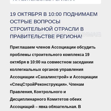
Документы Ассоциации
● Организационные
документы
19 ОКТЯБРЯ В 10:00 ПОДНИМАЕМ
● Действующие документы
● Сбор предложений во
ОСТРЫЕ ВОПРОСЫ
внутренние документы
СТРОИТЕЛЬНОЙ ОТРАСЛИ В
Финансовая отчетность
19 ОКТЯБРЯ В 10:00 ПОДНИМАЕМ
ПРАВИТЕЛЬСТВЕ РЕГИОНА!
Компенсационный фонд
Реестры Ассоциации
● Реестр членов
Приглашаем членов Ассоциации обсудить
Ассоциации
«Сахалинстрой»
проблемы строительного комплекса 19
● Реестр членов
октября в 10:00 на совместном заседании
Ассоциации,
осуществляющих
коллегиальных органов управления
строительный контроль
● Реестр членов
Ассоциации «Сахалинстрой» и Ассоциации
объединения
работодателей
«СпецСтройРеконструкция». Членам
● Реестр членов
Правления, Контрольного и
Ассоциации —
Застройщиков
Дисциплинарного Комитетов обеих
● Реестр членов
Ассоциации — технических
Ассоциаций – явка обязательная. В
заказчиков