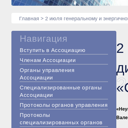
Главная
>
2 июля генеральному и энергично
Навигация
2
Вступить в Ассоциацию
Членам Ассоциации
д
Органы управления
2
Ассоциации
«
Специализированные органы
Ассоциации
Протоколы органов управления
«Неу
Протоколы
Вале
специализированных органов