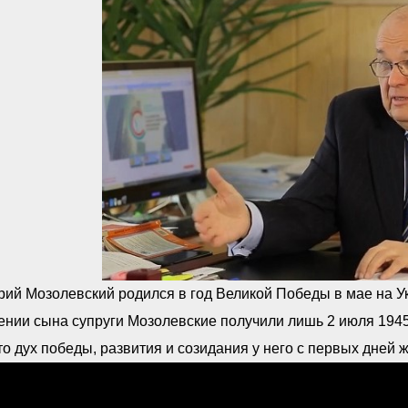
ий Мозолевский родился в год Великой Победы в мае на Ук
нии сына супруги Мозолевские получили лишь 2 июля 1945 г
то дух победы, развития и созидания у него с первых дней 