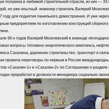
е полувека в любимой строительной отрасли, из них — 33 
дой, но уже опытный -инженер строитель Валерий Мозолев
7 году для поднятия панельного домостроения. И уже через
ным предприятием по изготовлению конструкций сборного 
лине.
але 90-х годов Валерий Мозолевский в команде легендарно
овал вопросы топливно-энергетического комплекса, нефтяно
екса Сахалина, дорожное строительство, транспорт и связь
рая провела переговоры по первым в России международны
тов «Сахалин-1» и «Сахалин-2» по Соглашению о разделе 
годах проработал в должности менеджера социально-эконо