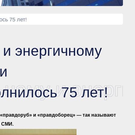
сь 75 лет!
 и энергичному
и
ьному и энерг
лнилось 75 лет!
«правдоруб» и «правдоборец» — так называют
 СМИ.