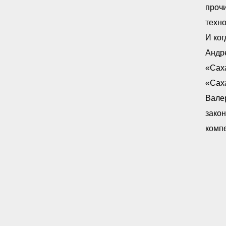
прочи
техн
И ког
Андр
«Саха
«Саха
Валер
закон
комп