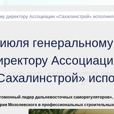
му директору Ассоциации «Сахалинстрой» исполнило
 июля генеральному
иректору Ассоциаци
 июля генерал
Сахалинстрой» испо
гомонный лидер дальневосточных саморегуляторов», 
рия Мозолевского в профессиональных строительных