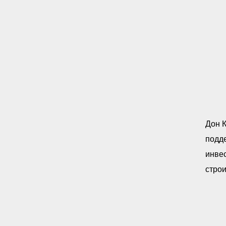
Дон К
подд
инве
стро