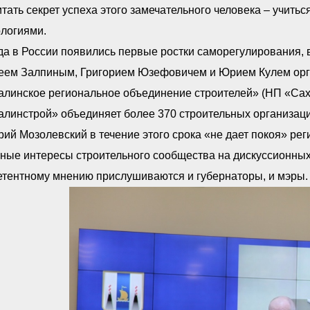
тать секрет успеха этого замечательного человека – учиться
ологиями.
да в России появились первые ростки саморегулирования, 
еем Залпиным, Григорием Юзефовичем и Юрием Кулем орг
линское региональное объединение строителей» (НП «Саха
линстрой» объединяет более 370 строительных организаци
ий Мозолевский в течение этого срока «не дает покоя» р
ные интересы строительного сообщества на дискуссионных 
етентному мнению прислушиваются и губернаторы, и мэры.