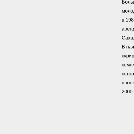
Больш
моло
в 198
аренд
Саха
В нач
курир
компл
кото
проек
2000 