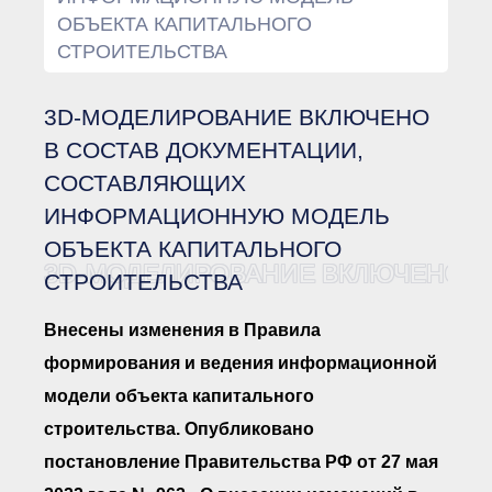
Документы Ассоциации
ОБЪЕКТА КАПИТАЛЬНОГО
● Организационные
документы
СТРОИТЕЛЬСТВА
● Действующие документы
● Сбор предложений во
внутренние документы
3D-МОДЕЛИРОВАНИЕ ВКЛЮЧЕНО
Финансовая отчетность
В СОСТАВ ДОКУМЕНТАЦИИ,
Компенсационный фонд
СОСТАВЛЯЮЩИХ
Реестры Ассоциации
● Реестр членов
ИНФОРМАЦИОННУЮ МОДЕЛЬ
Ассоциации
«Сахалинстрой»
ОБЪЕКТА КАПИТАЛЬНОГО
● Реестр членов
3D-МОДЕЛИРОВАНИЕ ВКЛЮЧЕНО В
СТРОИТЕЛЬСТВА
Ассоциации,
осуществляющих
строительный контроль
Внесены изменения в Правила
● Реестр членов
объединения
формирования и ведения информационной
работодателей
● Реестр членов
модели объекта капитального
Ассоциации —
Застройщиков
строительства. Опубликовано
● Реестр членов
постановление Правительства РФ от 27 мая
Ассоциации — технических
заказчиков