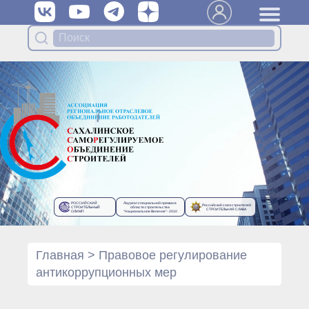
Вступить в Ассоциацию
Членам Ассоциации
Органы управления Ассоциации
● Общее собрание членов
● Правление
● Генеральный директор
Специализированные органы
Ассоциации
● Контрольный комитет
● Дисциплинарный комитет
РОССИЙСКИЙ
Лауреат специальной премии в
Российский союз строителей
● Архив
СТРОИТЕЛЬНЫЙ
области строительства
СТРОИТЕЛЬНАЯ СЛАВА
ОЛИМП
“Национальное Величие”- 2010
Протоколы органов управления
● Протоколы Общего
собрания
Главная
>
Правовое регулирование
● Протоколы Правления
антикоррупционных мер
Протоколы специализированных
органов