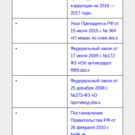
● Реестр членов
коррупции на 2016 —
Ассоциации с правом
ООТСУО
2017 годы
● Реестр членов СРО
имеющих строительные
•
Указ Президента РФ от
лаборатории
15 июля 2015 г. № 364
Архив реестров
«О мерах по сове.docx
Общественный контроль
•
Федеральный закон от
Политика информационной
открытости
17 июля 2009 г. №172-
Антикоррупционная политика
ФЗ «Об антикорруп
Орган надзора
f969.docx
Охрана труда
•
Федеральный закон от
Видеоматериалы
25 декабря 2008 г.
Членство в НКО
№273-ФЗ «О
Работа в Общественных советах
противод.docx
Законодательство РФ по
техническим регламентам
•
Постановление
Повышение квалификации,
профессиональная
Правительства РФ от
переподготовка
26 февраля 2010 г.
№96.rtf