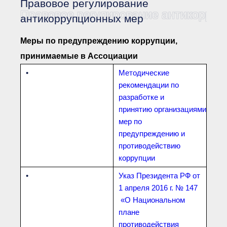
Правовое регулирование
Документы Ассоциации
● Организационные
Правовое регулирование антикорруп
антикоррупционных мер
документы
● Действующие документы
Меры по предупреждению коррупции,
● Сбор предложений во
внутренние документы
принимаемые в Ассоциации
Финансовая отчетность
•
Методические
Компенсационный фонд
рекомендации по
Реестры Ассоциации
● Реестр членов
разработке и
Ассоциации
принятию
организациями
«Сахалинстрой»
мер по
● Реестр членов
Ассоциации,
предупреждению и
осуществляющих
строительный контроль
противодействию
● Реестр членов
коррупции
объединения
работодателей
•
Указ П
резидента РФ
от
● Реестр членов
1 апреля 2016 г. № 147
Ассоциации —
Застройщиков
«О Национальном
● Реестр членов
плане
Ассоциации — технических
заказчиков
противодействия