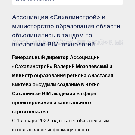
Документы Ассоциации
● Организационные
документы
Ассоциация «Сахалинстрой» и
● Действующие документы
● Сбор предложений во
министерство образования области
внутренние документы
объединились в тандем по
Финансовая отчетность
Ассоциация «Сахалинстрой» и минис
внедрению BIM-технологий
Компенсационный фонд
Реестры Ассоциации
● Реестр членов
Генеральный директор Ассоциации
Ассоциации
«Сахалинстрой»
«Сахалинстрой» Валерий Мозолевский и
● Реестр членов
министр образования региона Анастасия
Ассоциации,
осуществляющих
Киктева обсудили создание в Южно-
строительный контроль
● Реестр членов
Сахалинске BIM-академии в сфере
объединения
работодателей
проектирования и капитального
● Реестр членов
строительства.
Ассоциации —
Застройщиков
С 1 января 2022 года станет обязательным
● Реестр членов
Ассоциации — технических
использование информационного
заказчиков