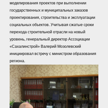
● Реестр членов
моделирования проектов при выполнении
Ассоциации с правом
ООТСУО
государственных и муниципальных заказов
● Реестр членов СРО
проектирования, строительства и эксплуатации
имеющих строительные
лаборатории
социальных объектов. Учитывая сжатые сроки
Архив реестров
перехода строительной отрасли на новый
Общественный контроль
уровень, генеральный директор Ассоциации
Политика информационной
открытости
«Сахалинстрой» Валерий Мозолевский
Антикоррупционная политика
инициировал встречу с министром образования
Орган надзора
Охрана труда
региона.
Видеоматериалы
Членство в НКО
Работа в Общественных советах
Законодательство РФ по
техническим регламентам
Повышение квалификации,
профессиональная
переподготовка