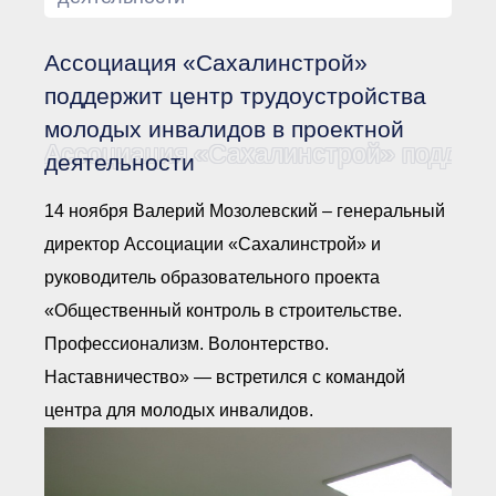
Документы Ассоциации
● Организационные
документы
Ассоциация «Сахалинстрой»
● Действующие документы
● Сбор предложений во
поддержит центр трудоустройства
внутренние документы
молодых инвалидов в проектной
Финансовая отчетность
Ассоциация «Сахалинстрой» поддерж
деятельности
Компенсационный фонд
Реестры Ассоциации
● Реестр членов
14 ноября Валерий Мозолевский – генеральный
Ассоциации
«Сахалинстрой»
директор Ассоциации «Сахалинстрой» и
● Реестр членов
руководитель образовательного проекта
Ассоциации,
осуществляющих
«Общественный контроль в строительстве.
строительный контроль
● Реестр членов
Профессионализм. Волонтерство.
объединения
работодателей
Наставничество» — встретился с командой
● Реестр членов
центра для молодых инвалидов.
Ассоциации —
Застройщиков
● Реестр членов
Ассоциации — технических
заказчиков