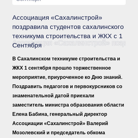
Документы Ассоциации
● Организационные
документы
Ассоциация «Сахалинстрой»
● Действующие документы
● Сбор предложений во
поздравила студентов сахалинского
внутренние документы
техникума строительства и ЖКХ с 1
Финансовая отчетность
Ассоциация «Сахалинстрой» поздрави
Сентября
Компенсационный фонд
Реестры Ассоциации
● Реестр членов
В Сахалинском техникуме строительства и
Ассоциации
«Сахалинстрой»
ЖКХ 1 сентября прошло торжественное
● Реестр членов
мероприятие, приуроченное ко Дню знаний.
Ассоциации,
осуществляющих
Поздравить педагогов и первокурсников со
строительный контроль
● Реестр членов
знаменательной датой приехали
объединения
работодателей
заместитель министра образования области
● Реестр членов
Елена Бабина, генеральный директор
Ассоциации —
Застройщиков
Ассоциации «Сахалинстрой» Валерий
● Реестр членов
Ассоциации — технических
Мозолевский и председатель обкома
заказчиков