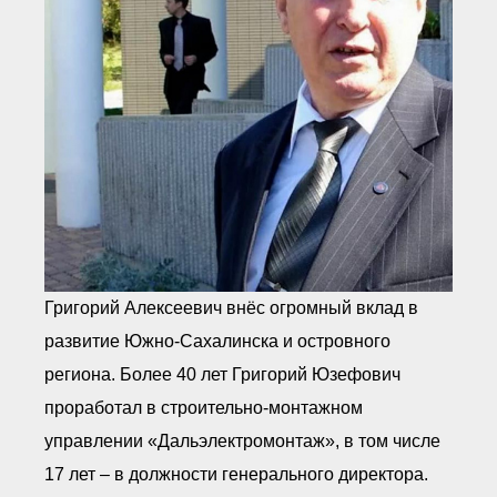
● Реестр членов
Ассоциации с правом
ООТСУО
● Реестр членов СРО
имеющих строительные
лаборатории
Архив реестров
Общественный контроль
Политика информационной
открытости
Антикоррупционная политика
Орган надзора
Охрана труда
Видеоматериалы
Григорий Алексеевич внёс огромный вклад в
Членство в НКО
развитие Южно-Сахалинска и островного
Работа в Общественных советах
региона. Более 40 лет Григорий Юзефович
Законодательство РФ по
техническим регламентам
проработал в строительно-монтажном
Повышение квалификации,
управлении «Дальэлектромонтаж», в том числе
профессиональная
переподготовка
17 лет – в должности генерального директора.