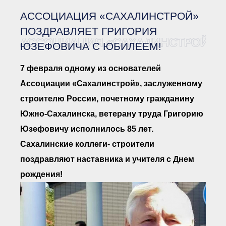
Документы Ассоциации
● Организационные
АССОЦИАЦИЯ «САХАЛИНСТРОЙ»
документы
● Действующие документы
ПОЗДРАВЛЯЕТ ГРИГОРИЯ
АССОЦИАЦИЯ «САХАЛИНСТРОЙ» П
● Сбор предложений во
ЮЗЕФОВИЧА С ЮБИЛЕЕМ!
внутренние документы
Финансовая отчетность
7 февраля одному из основателей
Компенсационный фонд
Ассоциации «Сахалинстрой», заслуженному
Реестры Ассоциации
● Реестр членов
строителю России, почетному гражданину
Ассоциации
«Сахалинстрой»
Южно-Сахалинска, ветерану труда Григорию
● Реестр членов
Ассоциации,
Юзефовичу исполнилось 85 лет.
осуществляющих
строительный контроль
Сахалинские коллеги- строители
● Реестр членов
поздравляют наставника и учителя с Днем
объединения
работодателей
рождения!
● Реестр членов
Ассоциации —
Застройщиков
● Реестр членов
Ассоциации — технических
заказчиков