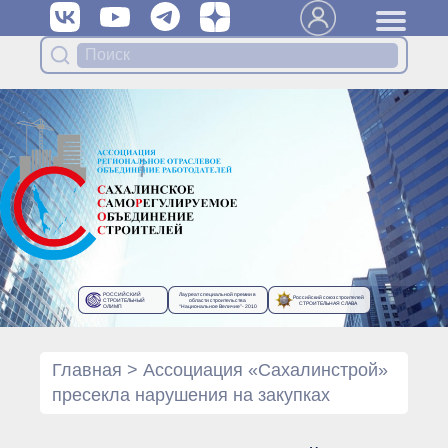
Вступить в Ассоциацию
Членам Ассоциации
Органы управления Ассоциации
● Общее собрание членов
● Правление
● Генеральный директор
Специализированные органы
Ассоциации
● Контрольный комитет
● Дисциплинарный комитет
РОССИЙСКИЙ
Лауреат специальной премии в
Российский союз строителей
● Архив
СТРОИТЕЛЬНЫЙ
области строительства
СТРОИТЕЛЬНАЯ СЛАВА
ОЛИМП
“Национальное Величие”- 2010
Протоколы органов управления
● Протоколы Общего
собрания
Главная
>
Ассоциация «Сахалинстрой»
● Протоколы Правления
пресекла нарушения на закупках
Протоколы специализированных
органов