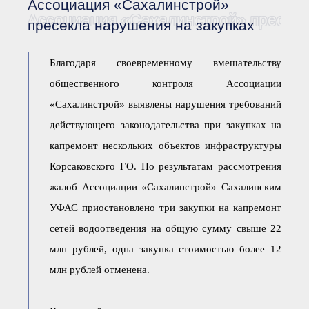
Ассоциация «Сахалинстрой»
Документы Ассоциации
● Организационные
Ассоциация «Сахалинстрой» пресекл
пресекла нарушения на закупках
документы
● Действующие документы
● Сбор предложений во
Благодаря своевременному вмешательству
внутренние документы
общественного контроля Ассоциации
Финансовая отчетность
Компенсационный фонд
«Сахалинстрой» выявлены нарушения требований
Реестры Ассоциации
действующего законодательства при закупках на
● Реестр членов
Ассоциации
капремонт нескольких объектов инфраструктуры
«Сахалинстрой»
● Реестр членов
Корсаковского ГО. По результатам рассмотрения
Ассоциации,
осуществляющих
жалоб Ассоциации «Сахалинстрой» Сахалинским
строительный контроль
УФАС приостановлено три закупки на капремонт
● Реестр членов
объединения
сетей водоотведения на общую сумму свыше 22
работодателей
● Реестр членов
млн рублей, одна закупка стоимостью более 12
Ассоциации —
Застройщиков
млн рублей отменена.
● Реестр членов
Ассоциации — технических
заказчиков