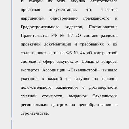
В каждой из этих закупок отсутствовала
● Реестр членов
Ассоциации с правом
проектная документация, что является
ООТСУО
● Реестр членов СРО
нарушением одновременно Гражданского и
имеющих строительные
лаборатории
Градостроительного кодексов, Постановления
Архив реестров
Правительства РФ № 87 «О составе разделов
Общественный контроль
проектной документации и требованиях к их
Политика информационной
открытости
содержанию», а также ФЗ № 44 «О контрактной
Антикоррупционная политика
системе в сфере закупок…». Большие вопросы
Орган надзора
экспертов Ассоциации «Сахалинстрой» вызвало
Охрана труда
указание в каждой из закупок на наличие
Видеоматериалы
Членство в НКО
положительного заключения о достоверности
Работа в Общественных советах
сметной стоимости, выданное Сахалинским
Законодательство РФ по
техническим регламентам
региональным центром по ценообразованию в
Повышение квалификации,
строительстве.
профессиональная
переподготовка