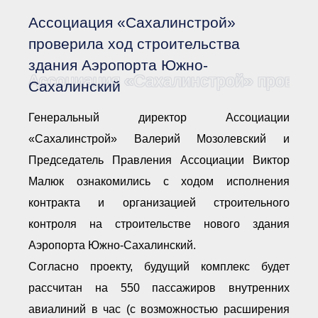
Документы Ассоциации
● Организационные
Ассоциация «Сахалинстрой»
документы
● Действующие документы
проверила ход строительства
● Сбор предложений во
здания Аэропорта Южно-
внутренние документы
Ассоциация «Сахалинстрой» провери
Сахалинский
Финансовая отчетность
Компенсационный фонд
Генеральный директор Ассоциации
Реестры Ассоциации
● Реестр членов
«Сахалинстрой» Валерий Мозолевский и
Ассоциации
«Сахалинстрой»
Председатель Правления Ассоциации Виктор
● Реестр членов
Ассоциации,
Малюк ознакомились с ходом исполнения
осуществляющих
строительный контроль
контракта и организацией строительного
● Реестр членов
контроля на строительстве нового здания
объединения
работодателей
Аэропорта Южно-Сахалинский.
● Реестр членов
Ассоциации —
Согласно проекту, будущий комплекс будет
Застройщиков
рассчитан на 550 пассажиров внутренних
● Реестр членов
Ассоциации — технических
авиалиний в час (с возможностью расширения
заказчиков