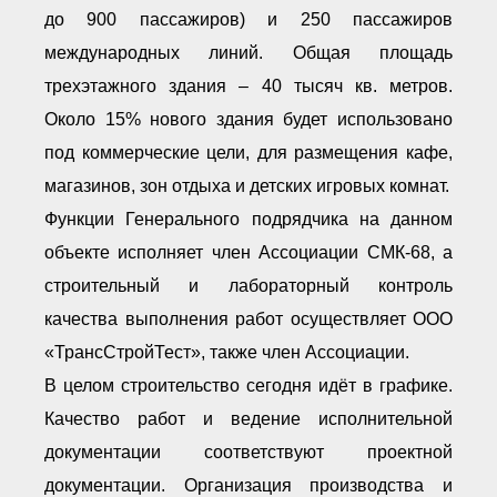
● Реестр членов
до 900 пассажиров) и 250 пассажиров
Ассоциации с правом
ООТСУО
международных линий. Общая площадь
● Реестр членов СРО
имеющих строительные
трехэтажного здания – 40 тысяч кв. метров.
лаборатории
Около 15% нового здания будет использовано
Архив реестров
под коммерческие цели, для размещения кафе,
Общественный контроль
магазинов, зон отдыха и детских игровых комнат.
Политика информационной
открытости
Функции Генерального подрядчика на данном
Антикоррупционная политика
объекте исполняет член Ассоциации СМК-68, а
Орган надзора
Охрана труда
строительный и лабораторный контроль
Видеоматериалы
качества выполнения работ осуществляет ООО
Членство в НКО
«ТрансСтройТест», также член Ассоциации.
Работа в Общественных советах
Законодательство РФ по
В целом строительство сегодня идёт в графике.
техническим регламентам
Качество работ и ведение исполнительной
Повышение квалификации,
профессиональная
документации соответствуют проектной
переподготовка
документации. Организация производства и