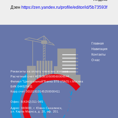
Дзен
https://zen.yandex.ru/profile/editor/id/5b73593f9c
Главная
Навигация
Контакты
О нас
Реквизиты на оплату членских взносов
Расчетный счет 40703810508560008544
Филиал "Центральный"Банка ВТБ (ПАО) г.Москва
БИК 044525411
Корр.счет 30101810145250000411
Офис: 8(4242)311-045
Адрес: 693000, г. Южно-Сахалинск,
ул. Карла Маркса, д. 20, оф. 201.