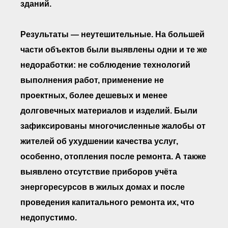
зданий.
● Реестр членов
Ассоциации с правом
ООТСУО
● Реестр членов СРО
Результаты — неутешительные. На большей
имеющих строительные
лаборатории
части объектов были выявлены одни и те же
Архив реестров
недоработки: не соблюдение технологий
Общественный контроль
выполнения работ, применение не
Политика информационной
открытости
проектных, более дешевых и менее
Антикоррупционная политика
долговечных материалов и изделий. Были
Орган надзора
зафиксированы многочисленные жалобы от
Охрана труда
Видеоматериалы
жителей об ухудшении качества услуг,
Членство в НКО
особенно, отопления после ремонта. А также
Работа в Общественных советах
выявлено отсутствие приборов учёта
Законодательство РФ по
техническим регламентам
энергоресурсов в жилых домах и после
Повышение квалификации,
проведения капитального ремонта их, что
профессиональная
переподготовка
недопустимо.