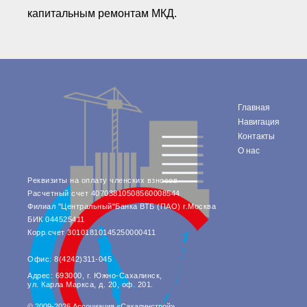
капитальным ремонтам МКД.
Главная
Навигация
Контакты
О нас
Реквизиты на оплату членских взносов
Расчетный счет 40703810508560008544
Филиал "Центральный"Банка ВТБ (ПАО) г.Москва
БИК 044525411
Корр.счет 30101810145250000411
Офис: 8(4242)311-045
Адрес: 693000, г. Южно-Сахалинск,
ул. Карла Маркса, д. 20, оф. 201.
© 2009-2026 Ассоциация «Сахалинстрой»