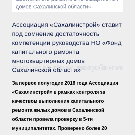
Документы Ассоциации
домов Сахалинской области»
● Организационные
документы
● Действующие документы
Ассоциация «Сахалинстрой» ставит
● Сбор предложений во
внутренние документы
под сомнение достаточность
Финансовая отчетность
компетенции руководства НО «Фонд
Компенсационный фонд
капитального ремонта
Реестры Ассоциации
● Реестр членов
многоквартирных домов
Ассоциации
«Сахалинстрой»
Ассоциация «Сахалинстрой» ставит 
Сахалинской области»
● Реестр членов
Ассоциации,
осуществляющих
За первое полугодие 2018 года Ассоциация
строительный контроль
● Реестр членов
«Сахалинстрой» в рамках контроля за
объединения
работодателей
качеством выполнения капитального
● Реестр членов
ремонта жилых домов в Сахалинской
Ассоциации —
Застройщиков
области провела проверку в 5-ти
● Реестр членов
Ассоциации — технических
муниципалитетах. Проверено более 20
заказчиков