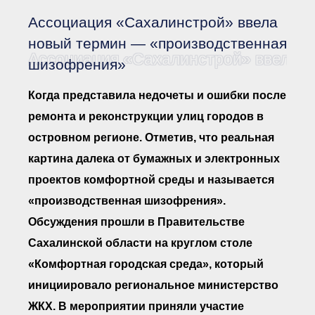
Документы Ассоциации
● Организационные
Ассоциация «Сахалинстрой» ввела
документы
● Действующие документы
новый термин — «производственная
Ассоциация «Сахалинстрой» ввела 
● Сбор предложений во
шизофрения»
внутренние документы
Финансовая отчетность
Когда представила недочеты и ошибки после
Компенсационный фонд
ремонта и реконструкции улиц городов в
Реестры Ассоциации
● Реестр членов
островном регионе. Отметив, что реальная
Ассоциации
«Сахалинстрой»
картина далека от бумажных и электронных
● Реестр членов
Ассоциации,
проектов комфортной среды и называется
осуществляющих
строительный контроль
«производственная шизофрения».
● Реестр членов
Обсуждения прошли в Правительстве
объединения
работодателей
Сахалинской области на круглом столе
● Реестр членов
Ассоциации —
«Комфортная городская среда», который
Застройщиков
инициировало региональное министерство
● Реестр членов
Ассоциации — технических
ЖКХ. В мероприятии приняли участие
заказчиков