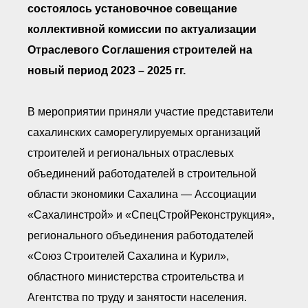
● Реестр членов
состоялось установочное совещание
Ассоциации с правом
ООТСУО
коллективной комиссии по актуализации
● Реестр членов СРО
Отраслевого Соглашения строителей на
имеющих строительные
лаборатории
новый период 2023 – 2025 гг.
Архив реестров
Общественный контроль
В мероприятии приняли участие представители
Политика информационной
открытости
сахалинских саморегулируемых организаций
Антикоррупционная политика
строителей и региональных отраслевых
Орган надзора
Охрана труда
объединений работодателей в строительной
Видеоматериалы
области экономики Сахалина — Ассоциации
Членство в НКО
«Сахалинстрой» и «СпецСтройРеконструкция»,
Работа в Общественных советах
регионального объединения работодателей
Законодательство РФ по
техническим регламентам
«Союз Строителей Сахалина и Курил»,
Повышение квалификации,
профессиональная
областного министерства строительства и
переподготовка
Агентства по труду и занятости населения.