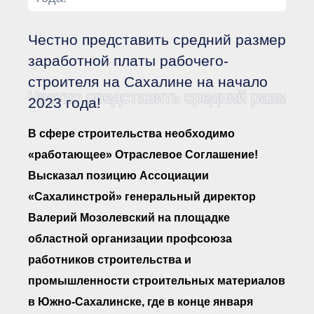
Документы Ассоциации
● Организационные
документы
Честно представить средний размер
● Действующие документы
● Сбор предложений во
заработной платы рабочего-
внутренние документы
строителя на Сахалине на начало
Финансовая отчетность
Честно представить средний размер 
2023 года!
Компенсационный фонд
Реестры Ассоциации
● Реестр членов
В сфере строительства необходимо
Ассоциации
«Сахалинстрой»
«работающее» Отраслевое Соглашение!
● Реестр членов
Высказал позицию Ассоциации
Ассоциации,
осуществляющих
«Сахалинстрой» генеральный директор
строительный контроль
● Реестр членов
Валерий Мозолевский на площадке
объединения
работодателей
областной организации профсоюза
● Реестр членов
работников строительства и
Ассоциации —
Застройщиков
промышленности строительных материалов
● Реестр членов
Ассоциации — технических
в Южно-Сахалинске, где в конце января
заказчиков