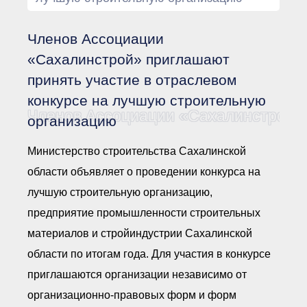
Документы Ассоциации
● Организационные
документы
Членов Ассоциации
● Действующие документы
● Сбор предложений во
«Сахалинстрой» приглашают
внутренние документы
принять участие в отраслевом
Финансовая отчетность
конкурсе на лучшую строительную
Компенсационный фонд
Членов Ассоциации «Сахалинстрой» 
Реестры Ассоциации
организацию
● Реестр членов
Ассоциации
«Сахалинстрой»
Министерство строительства Сахалинской
● Реестр членов
области объявляет о проведении конкурса на
Ассоциации,
осуществляющих
лучшую строительную организацию,
строительный контроль
● Реестр членов
предприятие промышленности строительных
объединения
работодателей
материалов и стройиндустрии Сахалинской
● Реестр членов
области по итогам года. Для участия в конкурсе
Ассоциации —
Застройщиков
приглашаются организации независимо от
● Реестр членов
Ассоциации — технических
организационно-правовых форм и форм
заказчиков