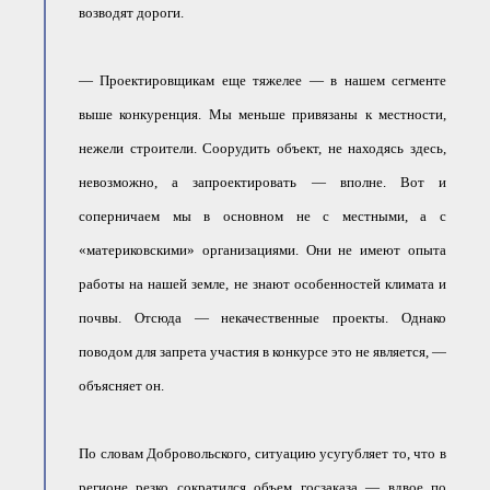
возводят дороги.
— Проектировщикам еще тяжелее — в нашем сегменте
выше конкуренция. Мы меньше привязаны к местности,
нежели строители. Соорудить объект, не находясь здесь,
невозможно, а запроектировать — вполне. Вот и
соперничаем мы в основном не с местными, а с
«материковскими» организациями. Они не имеют опыта
работы на нашей земле, не знают особенностей климата и
почвы. Отсюда — некачественные проекты. Однако
поводом для запрета участия в конкурсе это не является, —
объясняет он.
По словам Добровольского, ситуацию усугубляет то, что в
регионе резко сократился объем госзаказа — вдвое по