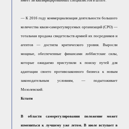
имеет ли квалифицированных специалистов в штате.
— К 2016 году коммерциализация деятельности большого
количества квази-саморегулируемых организаций (СРО) —
тотальная продажа свидетельств армией их посредников и
агентов — достигла критического уровня. Выросли
мощные, обеспеченные финансами лоббистские силы,
которые ожидаемо приступили к поиску путей для
адаптации своего противозаконного бизнеса к новым
законодательным условиям, — подытоживает
Мозолевский.
Кстати
В области саморегулирования положение может
измениться к лучшему уже летом. В июле вступает в