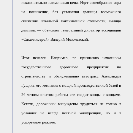
исключительно наименьшая цена. Идет своеобразная игра
● Реестр членов
Ассоциации с правом
ООТСУО
на понижение, без установки границы возможного
● Реестр членов СРО
снижения начальной максимальной стоимости, налицо
имеющих строительные
лаборатории
демпинг, — объясняет генеральный директор ассоциации
Архив реестров
«Сахалинстрой» Валерий Мозолевский.
Общественный контроль
Политика информационной
открытости
Итог печален. Например, по признанию начальника
Антикоррупционная политика
государственного дорожного предприятия по
Орган надзора
Охрана труда
строительству и обслуживанию автотрасс Александра
Видеоматериалы
Гущина, его компания с мощной производственной базой и
Членство в НКО
26-лет­ним опытом работы еле сводит концы с концами.
Работа в Общественных советах
Законодательство РФ по
Кстати, дорожники вынуждены трудиться не только в
техническим регламентам
условиях не всегда честной конкуренции, но и в
Повышение квалификации,
профессиональная
переподготовка
ускоренном режиме.