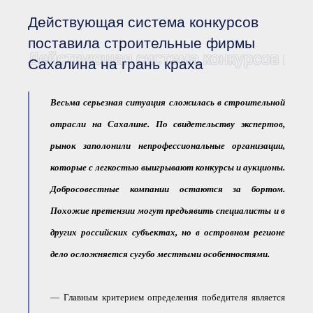
Документы Ассоциации
● Организационные
Действующая система конкурсов
документы
● Действующие документы
поставила строительные фирмы
Действующая система конкурсов пос
● Сбор предложений во
Сахалина на грань краха
внутренние документы
Финансовая отчетность
Весьма серьезная ситуация сложилась в строительной
Компенсационный фонд
Реестры Ассоциации
отрасли на Сахалине. По свидетельству экспертов,
● Реестр членов
Ассоциации
рынок заполонили непрофессиональные организации,
«Сахалинстрой»
● Реестр членов
которые с легкостью выигрывают конкурсы и аукционы.
Ассоциации,
осуществляющих
Добросовестные компании остаются за бортом.
строительный контроль
Похожие претензии могут предъявить специалисты и в
● Реестр членов
объединения
работодателей
других российских субъектах, но в островном регионе
● Реестр членов
дело осложняется сугубо местными особенностями.
Ассоциации —
Застройщиков
● Реестр членов
Ассоциации — технических
— Главным критерием определения победителя является
заказчиков