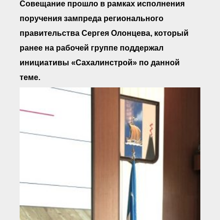
Совещание прошло в рамках исполнения
● Реестр членов
Ассоциации с правом
поручения зампреда регионального
ООТСУО
● Реестр членов СРО
правительства Сергея Олонцева, который
имеющих строительные
лаборатории
ранее на рабочей группе поддержал
Архив реестров
инициативы «Сахалинстрой» по данной
Общественный контроль
теме.
Политика информационной
открытости
Антикоррупционная политика
Орган надзора
Охрана труда
Видеоматериалы
Членство в НКО
Работа в Общественных советах
Законодательство РФ по
техническим регламентам
Повышение квалификации,
профессиональная
переподготовка