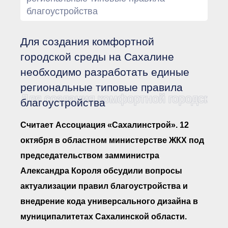
Документы Ассоциации
благоустройства
● Организационные
документы
● Действующие документы
Для создания комфортной
● Сбор предложений во
внутренние документы
городской среды на Сахалине
Финансовая отчетность
необходимо разработать единые
Компенсационный фонд
региональные типовые правила
Реестры Ассоциации
● Реестр членов
Для создания комфортной городской
благоустройства
Ассоциации
«Сахалинстрой»
● Реестр членов
Считает Ассоциация «Сахалинстрой». 12
Ассоциации,
осуществляющих
октября в областном министерстве ЖКХ под
строительный контроль
● Реестр членов
председательством замминистра
объединения
работодателей
Александра Короля обсудили вопросы
● Реестр членов
актуализации правил благоустройства и
Ассоциации —
Застройщиков
внедрение кода универсального дизайна в
● Реестр членов
Ассоциации — технических
муниципалитетах Сахалинской области.
заказчиков