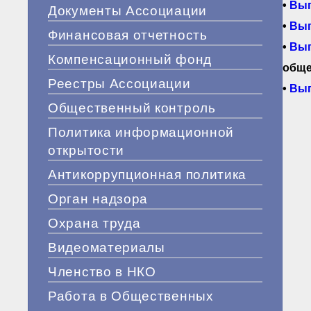
•
Вып
Документы Ассоциации
•
Вып
Финансовая отчетность
•
Вып
Компенсационный фонд
обще
Реестры Ассоциации
•
Вып
Общественный контроль
Политика информационной
открытости
Антикоррупционная политика
Орган надзора
Охрана труда
Видеоматериалы
Членство в НКО
Работа в Общественных