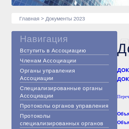
Главная
>
Документы 2023
Навигация
Д
Д
Вступить в Ассоциацию
Членам Ассоциации
ДОК
Органы управления
Ассоциации
ДОК
Специализированные органы
Ассоциации
Переч
Протоколы органов управления
Объя
Протоколы
Объя
специализированных органов