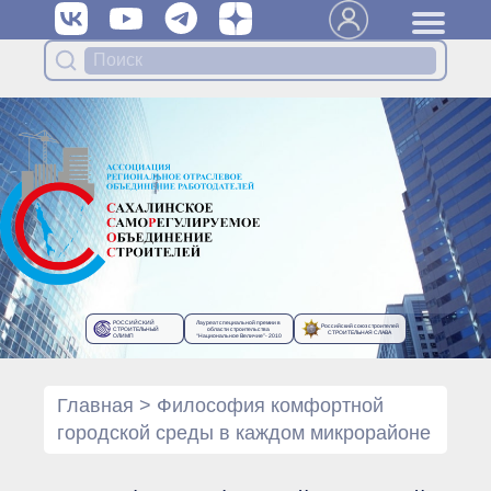
Вступить в Ассоциацию
Членам Ассоциации
Органы управления Ассоциации
● Общее собрание членов
● Правление
● Генеральный директор
Специализированные органы
Ассоциации
● Контрольный комитет
● Дисциплинарный комитет
РОССИЙСКИЙ
Лауреат специальной премии в
Российский союз строителей
● Архив
СТРОИТЕЛЬНЫЙ
области строительства
СТРОИТЕЛЬНАЯ СЛАВА
ОЛИМП
“Национальное Величие”- 2010
Протоколы органов управления
● Протоколы Общего
собрания
Главная
>
Философия комфортной
● Протоколы Правления
городской среды в каждом микрорайоне
Протоколы специализированных
органов