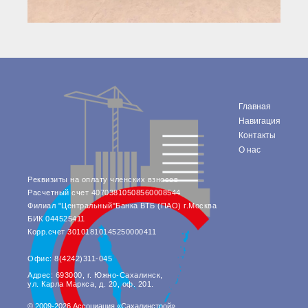
Главная
Навигация
Контакты
О нас
Реквизиты на оплату членских взносов
Расчетный счет 40703810508560008544
Филиал "Центральный"Банка ВТБ (ПАО) г.Москва
БИК 044525411
Корр.счет 30101810145250000411
Офис: 8(4242)311-045
Адрес: 693000, г. Южно-Сахалинск,
ул. Карла Маркса, д. 20, оф. 201.
© 2009-2026 Ассоциация «Сахалинстрой»