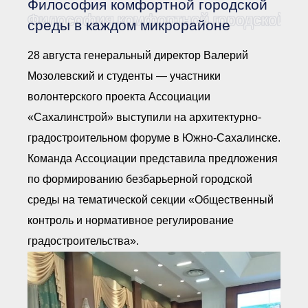
Философия комфортной городской
Документы Ассоциации
● Организационные
Философия комфортной городской ср
среды в каждом микрорайоне
документы
● Действующие документы
28 августа генеральный директор Валерий
● Сбор предложений во
внутренние документы
Мозолевский и студенты — участники
Финансовая отчетность
волонтерского проекта Ассоциации
Компенсационный фонд
«Сахалинстрой» выступили на архитектурно-
Реестры Ассоциации
● Реестр членов
градостроительном форуме в Южно-Сахалинске.
Ассоциации
«Сахалинстрой»
Команда Ассоциации представила предложения
● Реестр членов
Ассоциации,
по формированию безбарьерной городской
осуществляющих
строительный контроль
среды на тематической секции «Общественный
● Реестр членов
объединения
контроль и нормативное регулирование
работодателей
градостроительства».
● Реестр членов
Ассоциации —
Застройщиков
● Реестр членов
Ассоциации — технических
заказчиков