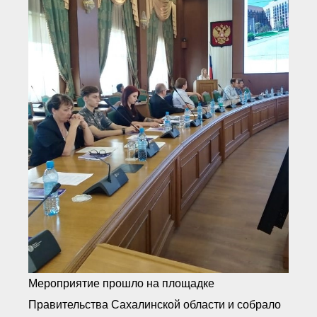
● Реестр членов
Ассоциации с правом
ООТСУО
● Реестр членов СРО
имеющих строительные
лаборатории
Архив реестров
Общественный контроль
Политика информационной
открытости
Антикоррупционная политика
Орган надзора
Охрана труда
Видеоматериалы
Членство в НКО
Работа в Общественных советах
Законодательство РФ по
техническим регламентам
Повышение квалификации,
профессиональная
Мероприятие прошло на площадке
переподготовка
Правительства Сахалинской области и собрало