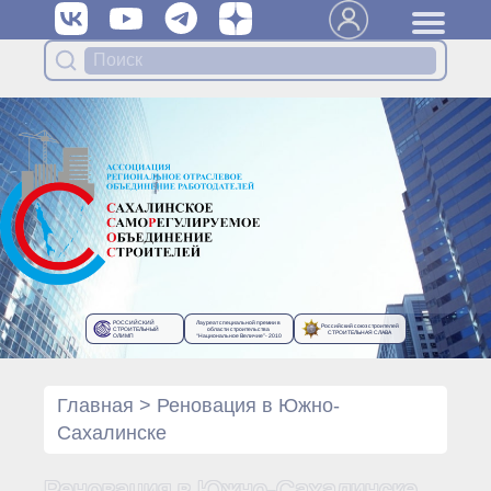
Вступить в Ассоциацию
Членам Ассоциации
Органы управления Ассоциации
● Общее собрание членов
● Правление
● Генеральный директор
Специализированные органы
Ассоциации
● Контрольный комитет
● Дисциплинарный комитет
РОССИЙСКИЙ
Лауреат специальной премии в
Российский союз строителей
● Архив
СТРОИТЕЛЬНЫЙ
области строительства
СТРОИТЕЛЬНАЯ СЛАВА
ОЛИМП
“Национальное Величие”- 2010
Протоколы органов управления
● Протоколы Общего
собрания
Главная
>
Реновация в Южно-
● Протоколы Правления
Сахалинске
Протоколы специализированных
органов
Реновация в Южно-Сахалинске