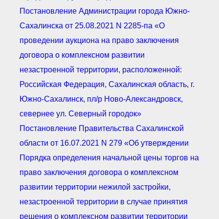
● Реестр членов
Постановление Администрации города Южно-
Ассоциации с правом
ООТСУО
Сахалинска от 25.08.2021 N 2285-па «О
● Реестр членов СРО
имеющих строительные
проведении аукциона на право заключения
лаборатории
договора о комплексном развитии
Архив реестров
незастроенной территории, расположенной:
Общественный контроль
Политика информационной
Российская Федерация, Сахалинская область, г.
открытости
Южно-Сахалинск, пл/р Ново-Александровск,
Антикоррупционная политика
Орган надзора
севернее ул. Северный городок»
Охрана труда
Постановление Правительства Сахалинской
Видеоматериалы
области от 16.07.2021 N 279 «Об утверждении
Членство в НКО
Порядка определения начальной цены торгов на
Работа в Общественных советах
Законодательство РФ по
право заключения договора о комплексном
техническим регламентам
развитии территории нежилой застройки,
Повышение квалификации,
профессиональная
переподготовка
незастроенной территории в случае принятия
решения о комплексном развитии территории