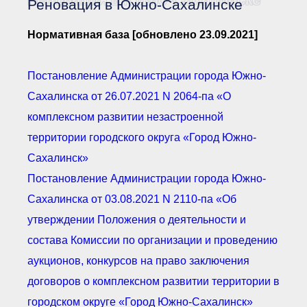
Реновация в Южно-Сахалинске
Документы Ассоциации
● Организационные
документы
Нормативная база [обновлено 23.09.2021]
● Действующие документы
● Сбор предложений во
внутренние документы
Постановление Администрации города Южно-
Финансовая отчетность
Сахалинска от 26.07.2021 N 2064-па
«О
Компенсационный фонд
комплексном развитии незастроенной
Реестры Ассоциации
● Реестр членов
территории городского округа «Город Южно-
Ассоциации
«Сахалинстрой»
Сахалинск»
● Реестр членов
Ассоциации,
Постановление Администрации города Южно-
осуществляющих
строительный контроль
Сахалинска от 03.08.2021 N 2110-па «Об
● Реестр членов
объединения
утверждении Положения о деятельности и
работодателей
состава Комиссии по организации и проведению
● Реестр членов
Ассоциации —
аукционов, конкурсов на право заключения
Застройщиков
● Реестр членов
договоров о комплексном развитии территории в
Ассоциации — технических
заказчиков
городском округе «Город Южно-Сахалинск»