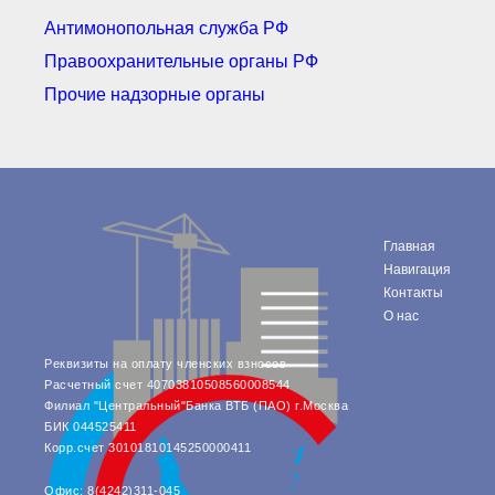
Документы Ассоциации
● Организационные
Антимонопольная служба РФ
документы
Правоохранительные органы РФ
● Действующие документы
● Сбор предложений во
Прочие надзорные органы
внутренние документы
Финансовая отчетность
Компенсационный фонд
Реестры Ассоциации
● Реестр членов
Ассоциации
«Сахалинстрой»
Главная
● Реестр членов
Навигация
Ассоциации,
Контакты
осуществляющих
строительный контроль
О нас
● Реестр членов
объединения
Реквизиты на оплату членских взносов
работодателей
Расчетный счет 40703810508560008544
● Реестр членов
Филиал "Центральный"Банка ВТБ (ПАО) г.Москва
Ассоциации —
Застройщиков
БИК 044525411
Корр.счет 30101810145250000411
● Реестр членов
Ассоциации — технических
заказчиков
Офис: 8(4242)311-045