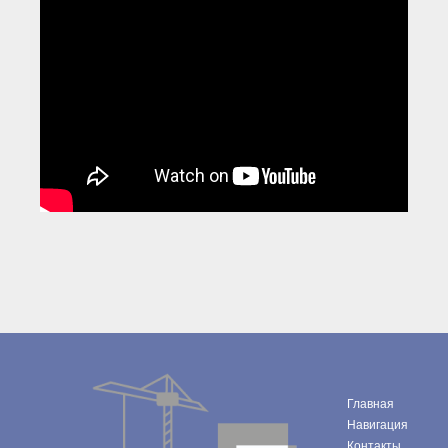
● Реестр членов
Ассоциации с правом
ООТСУО
● Реестр членов СРО
имеющих строительные
лаборатории
Архив реестров
Общественный контроль
Политика информационной
открытости
Антикоррупционная политика
Орган надзора
Охрана труда
Видеоматериалы
Членство в НКО
Работа в Общественных советах
Законодательство РФ по
техническим регламентам
Повышение квалификации,
профессиональная
Главная
переподготовка
Навигация
Контакты