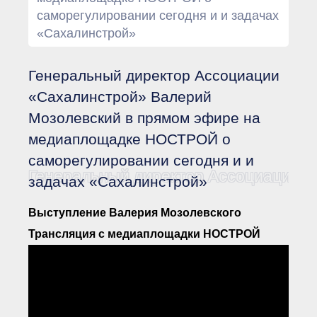
Документы Ассоциации
саморегулировании сегодня и и задачах
● Организационные
документы
«Сахалинстрой»
● Действующие документы
● Сбор предложений во
внутренние документы
Генеральный директор Ассоциации
Финансовая отчетность
«Сахалинстрой» Валерий
Компенсационный фонд
Мозолевский в прямом эфире на
Реестры Ассоциации
● Реестр членов
медиаплощадке НОСТРОЙ о
Ассоциации
«Сахалинстрой»
саморегулировании сегодня и и
● Реестр членов
Генеральный директор Ассоциации «
задачах «Сахалинстрой»
Ассоциации,
осуществляющих
строительный контроль
Выступление Валерия Мозолевского
● Реестр членов
объединения
Трансляция с медиаплощадки НОСТРОЙ
работодателей
● Реестр членов
Ассоциации —
Застройщиков
● Реестр членов
Ассоциации — технических
заказчиков