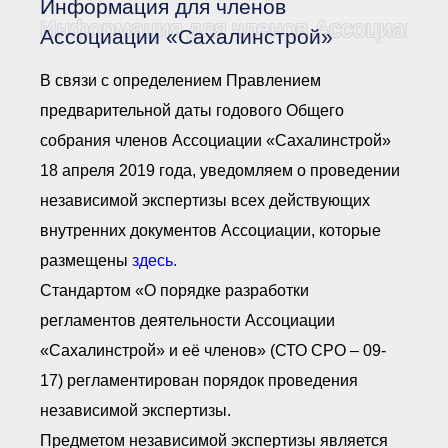
Информация для членов
Документы Ассоциации
● Организационные
Информация для членов Ассоциации
Ассоциации «Сахалинстрой»
документы
● Действующие документы
В связи с определением Правлением
● Сбор предложений во
внутренние документы
предварительной даты годового Общего
Финансовая отчетность
собрания членов Ассоциации «Сахалинстрой»
Компенсационный фонд
18 апреля 2019 года, уведомляем о проведении
Реестры Ассоциации
● Реестр членов
независимой экспертизы всех действующих
Ассоциации
«Сахалинстрой»
внутренних документов Ассоциации, которые
● Реестр членов
Ассоциации,
размещены
здесь.
осуществляющих
строительный контроль
Стандартом «О порядке разработки
● Реестр членов
объединения
регламентов деятельности Ассоциации
работодателей
«Сахалинстрой» и её членов» (СТО СРО – 09-
● Реестр членов
Ассоциации —
17) регламентирован порядок проведения
Застройщиков
● Реестр членов
независимой экспертизы.
Ассоциации — технических
заказчиков
Предметом независимой экспертизы является