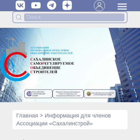
Вступить в Ассоциацию
Членам Ассоциации
Органы управления Ассоциации
● Общее собрание членов
● Правление
● Генеральный директор
Специализированные органы
Ассоциации
● Контрольный комитет
● Дисциплинарный комитет
РОССИЙСКИЙ
Лауреат специальной премии в
Российский союз строителей
● Архив
СТРОИТЕЛЬНЫЙ
области строительства
СТРОИТЕЛЬНАЯ СЛАВА
ОЛИМП
“Национальное Величие”- 2010
Протоколы органов управления
● Протоколы Общего
собрания
Главная
>
Информация для членов
● Протоколы Правления
Ассоциации «Сахалинстрой»
Протоколы специализированных
органов