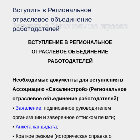
Документы Ассоциации
● Организационные
Вступить в Региональное
документы
● Действующие документы
отраслевое объединение
Вступить в Региональное отраслевое
● Сбор предложений во
работодателей
внутренние документы
Финансовая отчетность
ВСТУПЛЕНИЕ В РЕГИОНАЛЬНОЕ
Компенсационный фонд
ОТРАСЛЕВОЕ ОБЪЕДИНЕНИЕ
Реестры Ассоциации
● Реестр членов
РАБОТОДАТЕЛЕЙ
Ассоциации
«Сахалинстрой»
● Реестр членов
Ассоциации,
Необходимые документы для вступления в
осуществляющих
строительный контроль
Ассоциацию «Сахалинстрой» (Региональное
● Реестр членов
отраслевое объединение работодателей):
объединения
работодателей
•
Заявление
, подписанное руководителем
● Реестр членов
Ассоциации —
организации и заверенное оттиском печати;
Застройщиков
•
Анкета кандидата
;
● Реестр членов
Ассоциации — технических
• Краткое резюме (историческая справка о
заказчиков