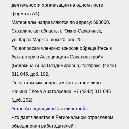
● Реестр членов
деятельности организации на одном листе
Ассоциации с правом
ООТСУО
формата А4).
● Реестр членов СРО
имеющих строительные
Материалы направляются по адресу: 693000,
лаборатории
Сахалинская область, г. Южно-Сахалинск,
Архив реестров
ул. Карла Маркса, дом 20, оф. 201
Общественный контроль
По вопросам членских взносов обращайтесь в
Политика информационной
открытости
бухгалтерию Ассоциации «Сахалинстрой»
Антикоррупционная политика
(Бояркина Анна Владимировна) тел/факс: (4242)
Орган надзора
Охрана труда
311 045, доб. 102.
Видеоматериалы
По остальным вопросам контактное лицо —
Членство в НКО
Чачина Елена Анатольевна +7 (4242) 311 045
Работа в Общественных советах
Законодательство РФ по
(доб. 202).
техническим регламентам
Устав Ассоциации «Сахалинстрой»
Повышение квалификации,
профессиональная
Что дает членство в Региональном отраслевом
переподготовка
объединении работодателей :