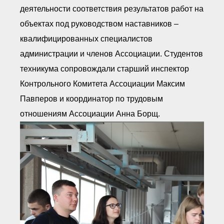
● Реестр членов
деятельности соответствия результатов работ на
Ассоциации с правом
ООТСУО
объектах под руководством наставников –
● Реестр членов СРО
имеющих строительные
квалифицированных специалистов
лаборатории
администрации и членов Ассоциации. Студентов
Архив реестров
техникума сопровождали старший инспектор
Общественный контроль
Контрольного Комитета Ассоциации Максим
Политика информационной
открытости
Павперов и координатор по трудовым
Антикоррупционная политика
отношениям Ассоциации Анна Борщ.
Орган надзора
Охрана труда
Видеоматериалы
Членство в НКО
Работа в Общественных советах
Законодательство РФ по
техническим регламентам
Повышение квалификации,
профессиональная
переподготовка