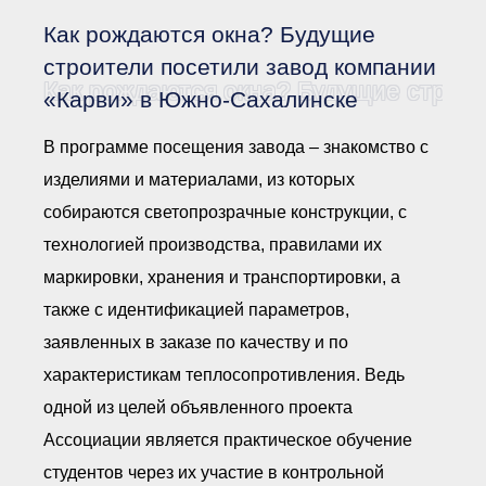
Документы Ассоциации
● Организационные
Как рождаются окна? Будущие
документы
● Действующие документы
строители посетили завод компании
Как рождаются окна? Будущие строи
● Сбор предложений во
«Карви» в Южно-Сахалинске
внутренние документы
Финансовая отчетность
В программе посещения завода – знакомство с
Компенсационный фонд
изделиями и материалами, из которых
Реестры Ассоциации
● Реестр членов
собираются светопрозрачные конструкции, с
Ассоциации
«Сахалинстрой»
технологией производства, правилами их
● Реестр членов
Ассоциации,
маркировки, хранения и транспортировки, а
осуществляющих
строительный контроль
также с идентификацией параметров,
● Реестр членов
заявленных в заказе по качеству и по
объединения
работодателей
характеристикам теплосопротивления. Ведь
● Реестр членов
Ассоциации —
одной из целей объявленного проекта
Застройщиков
Ассоциации является практическое обучение
● Реестр членов
Ассоциации — технических
студентов через их участие в контрольной
заказчиков