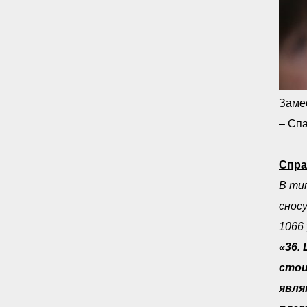
Замес
– Сп
Спра
В ти
снос
1066 
«36.
стои
явля