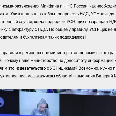
письма-разъяснения Минфина и ФНС России, как необходим
акта. Учитывая, что в любом товаре есть НДС, УСН-щик до
твенный случай, когда подрядчик УСН-щик возвращает НДС
чику счет-фактуру с НДС. По общему правилу, УСН-щик не 
одителям и бухгалтерам таких подрядчиков!
аправили в региональное министерство экономического ра
. Почему наше министерство не доносит эту информацию к
чим это издевательство с УСН-щиками? Возможно, нужно п
уктивное письмо заказчикам области! – выступил Валерий 