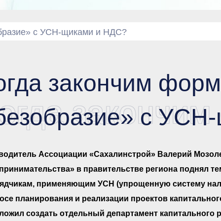
бразие» с УСН-щиками и НДС?
огда закончим фор
огда закончим
безобразие» с УСН
водитель Ассоциации «Сахалинстрой» Валерий Мозоле
принимательства» в правительстве региона поднял т
ядчикам, применяющим УСН (упрощенную систему нал
осе планирования и реализации проектов капитальног
ложил создать отдельный департамент капитального 