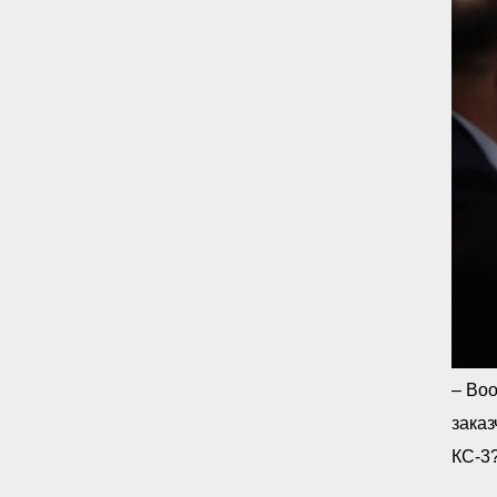
– Воо
заказ
КС-3