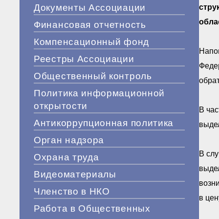
Документы Ассоциации
стру
обла
Финансовая отчетность
Компенсационный фонд
Напо
Реестры Ассоциации
Федер
Общественный контроль
обрат
Политика информационной
открытости
В час
Антикоррупционная политика
выдел
Орган надзора
В слу
Охрана труда
выдел
Видеоматериалы
возни
Членство в НКО
в цен
Работа в Общественных