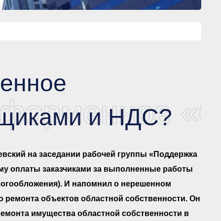
менное
 форменное «
-щиками и НДС?
вский на заседании рабочей группы «Поддержка
ему оплаты заказчиками за выполненные работы
огообложения). И напомнил о нерешенном
о ремонта объектов областной собственности. Он
ремонта имущества областной собственности в