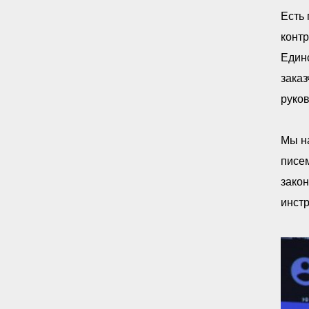
Есть 
контр
Единс
заказ
руков
Мы н
писем
закон
инстр