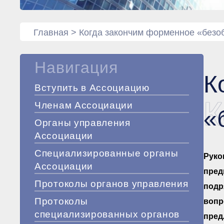
Главная
>
Когда закончим форменное «безо
Навигация
К
Вступить в Ассоциацию
К
Членам Ассоциации
«
Органы управления
Ассоциации
Специализированные органы
Руко
Ассоциации
пред
Протоколы органов управления
подр
Протоколы
вопр
специализированных органов
пред