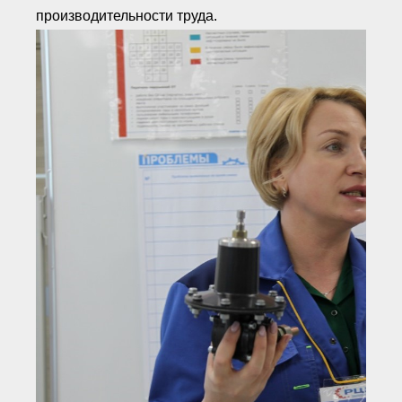
● Реестр членов
производительности труда.
Ассоциации с правом
ООТСУО
● Реестр членов СРО
имеющих строительные
лаборатории
Архив реестров
Общественный контроль
Политика информационной
открытости
Антикоррупционная политика
Орган надзора
Охрана труда
Видеоматериалы
Членство в НКО
Работа в Общественных советах
Законодательство РФ по
техническим регламентам
Повышение квалификации,
профессиональная
переподготовка