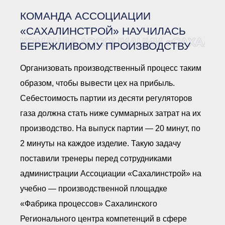
Документы Ассоциации
● Организационные
КОМАНДА АССОЦИАЦИИ
документы
● Действующие документы
«САХАЛИНСТРОЙ» НАУЧИЛАСЬ
КОМАНДА АССОЦИАЦИИ «САХАЛИ
● Сбор предложений во
БЕРЕЖЛИВОМУ ПРОИЗВОДСТВУ
внутренние документы
Финансовая отчетность
Организовать производственный процесс таким
Компенсационный фонд
образом, чтобы вывести цех на прибыль.
Реестры Ассоциации
● Реестр членов
Себестоимость партии из десяти регуляторов
Ассоциации
«Сахалинстрой»
газа должна стать ниже суммарных затрат на их
● Реестр членов
Ассоциации,
производство. На выпуск партии — 20 минут, по
осуществляющих
строительный контроль
2 минуты на каждое изделие. Такую задачу
● Реестр членов
поставили тренеры перед сотрудниками
объединения
работодателей
администрации Ассоциации «Сахалинстрой» на
● Реестр членов
Ассоциации —
учебно — производственной площадке
Застройщиков
«Фабрика процессов» Сахалинского
● Реестр членов
Ассоциации — технических
Регионального центра компетенций в сфере
заказчиков