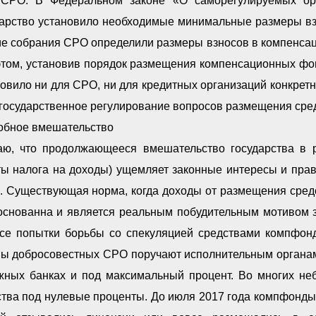
 СРО. В Федеральном законе «О саморегулируемых ор
дарство установило необходимые минимальные размеры в
е собрания СРО определили размеры взносов в компенсац
этом, установив порядок размещения компенсационных фон
овило ни для СРО, ни для кредитных организаций конкрет
 государственное регулирование вопросов размещения сре
обное вмешательство
аю, что продолжающееся вмешательство государства в р
ты налога на доходы) ущемляет законные интересы и прав
и. Существующая норма, когда доходы от размещения сред
основанна и является реальным побудительным мотивом зл
все попытки борьбы со спекуляцией средствами компфонд
ны добросовестных СРО поручают исполнительным органам
жных банках и под максимальный процент. Во многих не
тва под нулевые проценты. До июля 2017 года компфонды 