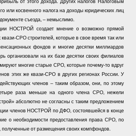
рибыль от этого дохода. Других налогов Налоговым
ого или косвенного налога на доходы юридических лиц
 документе съезда, – немыслимо.
екции НОСТРОЙ создает мнение о возможно прямой
вази-СРО строителей, которые в свое время так или
пенсационных фондов и многие десятки миллиардов
ерь организовали на их базе десятки своих филиалов
мируют многие старые СРО, которые почему-то вдруг
нов этих же квази-СРО в других регионах России. У
действующих членов – таким образом, они, по этому
четыре раза меньше на одного члена СРО, нежели
трой» абсолютно не согласны с таким предложением
ции членов НОСТРОЙ по ДФО, состоявшейся в конце
ние о необходимости предоставления права СРО, по
, полученные от размещения своих компфондов.