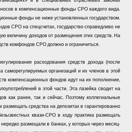
ганизациях» и в специальных отраслевых законах
зносов в компенсационные фонды СРО каждого вида.
ионные фонды не ниже установленных государством.
дов СРО на спецсчетах, государство справедливо не
ную величину доходов от размещения этих средств. На
дств комфондов СРО должно и ограничиться.
егулирование расходования средств дохода (после
а саморегулируемых организаций и их членов в этой
ств компенсационных фондов идут на их пополнение,
оупотреблений в этой части. Эта лазейка сводит на
ов как ранее, так и сейчас. Поэтому коллегиальные
 размещать средства на депозитах в гарантированно
безызвестных квази-СРО в ходу практика размещать
нередко размещали в банках, у которых через месяц-