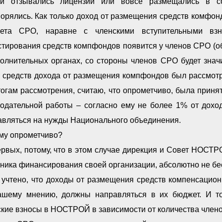
ой отзывались лицензии или вовсе размещались в с
ворялись. Как только доход от размещения средств комфо
ета СРО, наравне с членскими вступительными взно
стирования средств компфондов появится у членов СРО (о
полнительных органах, со стороны членов СРО будет зна
и средств дохода от размещения компфондов был рассмот
огам рассмотрения, считаю, что опрометчиво, была приня
нодательной работы – согласно ему не более 1% от дохо
авляться на нужды Национального объединения.
му опрометчиво?
ервых, потому, что в этом случае дирекция и Совет НОСТ
чника финансирования своей организации, абсолютно не б
 учтено, что доходы от размещения средств компенсацио
ашему мнению, должны направляться в их бюджет. И т
кие взносы в НОСТРОЙ в зависимости от количества члено