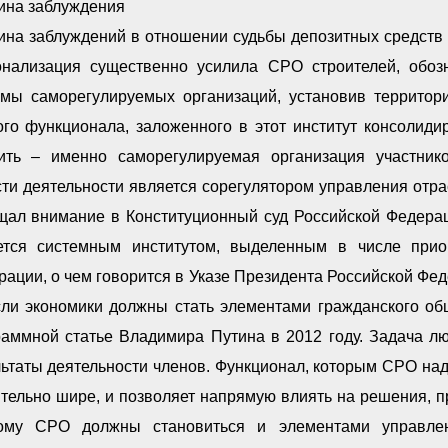
ина заблуждения
ина заблуждений в отношении судьбы депозитных средств 
онализация существенно усилила СРО строителей, обоз
емы саморегулируемых организаций, установив территор
ого функционала, заложенного в этот институт консолид
ить – именно саморегулируемая организация участнико
ти деятельности является сорегулятором управления отра
щал внимание в Конституционный суд Российской Федера
ется системным институтом, выделенным в числе при
ации, о чем говорится в Указе Президента Российской Фед
сли экономики должны стать элементами гражданского общ
раммной статье Владимира Путина в 2012 году. Задача лю
льтаты деятельности членов. Функционал, которым СРО на
ительно шире, и позволяет напрямую влиять на решения, 
ому СРО должны становиться и элементами управлен