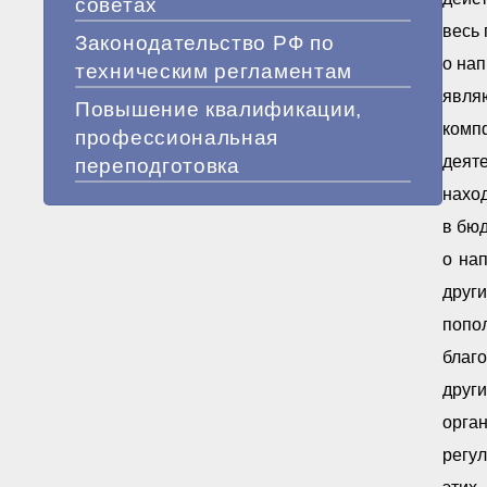
советах
весь
Законодательство РФ по
о нап
техническим регламентам
явля
Повышение квалификации,
комп
профессиональная
деят
переподготовка
нахо
в бю
о на
друг
попол
благ
друг
орга
регу