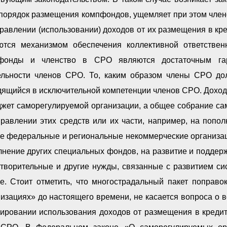
 порядок размещения компфондов, ущемляет при этом чле
равлении (использовании) доходов от их размещения в кр
ются механизмом обеспечения коллективной ответстве
фонды и членство в СРО являются достаточным гара
ельности членов СРО. То, каким образом члены СРО дол
дящийся в исключительной компетенции членов СРО. Доход
джет саморегулируемой организации, а общее собрание с
правлении этих средств или их части, например, на попо
ие федеральные и региональные некоммерческие организац
нение других специальных фондов, на развитие и поддерж
отворительные и другие нужды, связанные с развитием с
ие. Стоит отметить, что многострадальный пакет поправ
низациях» до настоящего времени, не касается вопроса о
лировании использования доходов от размещения в креди