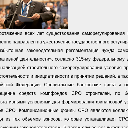
ротяжении всех лет существования саморегулирования 
енно направлен на ужесточение государственного регулиро
избыточная законодательная регламентация чужда само
иативной деятельности», согласно 315-му федеральному 
онализацией строительного саморегулирования условия 
тоятельности и инициативности в принятии решений, а та
ийской Федерации. Специальные банковские счета и о
ещение средств компфондов СРО строителей, по б
льтативными условиями для формирования финансовой ус
ов СРО. Компенсационные фонды СРО являются колле
дя из тех объемов взносов, которые устанавливает СР
твующим законодательством. В таком случае возникает за