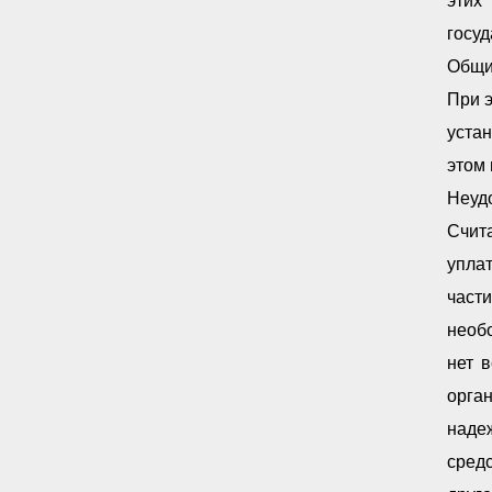
этих
госу
Общи
При 
устан
этом
Неуд
Счит
упла
част
необ
нет 
орга
наде
средс