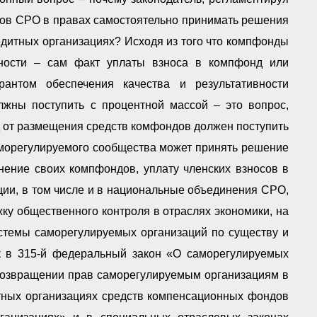
нов СРО в правах самостоятельно принимать решения
едитных организациях? Исходя из того что компфонды
нности – сам факт уплаты взноса в компфонд или
нтом обеспечения качества и результативности
жны поступить с процентной массой – это вопрос,
 от размещения средств комфондов должен поступить
аморегулируемого сообщества может принять решение
лнение своих компфондов, уплату членских взносов в
ии, в том числе и в национальные объединения СРО,
ку общественного контроля в отраслях экономики, на
истемы саморегулируемых организаций по существу и
ок в 315-й федеральный закон «О саморегулируемых
 возвращении прав саморегулируемым организациям в
тных организациях средств компенсационных фондов