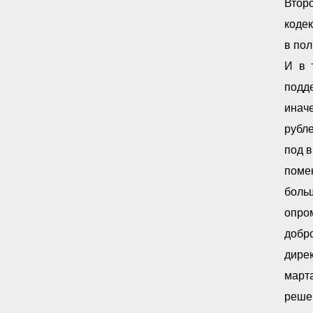
Втор
кодек
в пол
И в 
подд
инач
рубле
под 
поме
боль
опро
добр
дире
март
реше