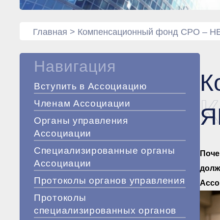
Главная
>
Компенсационный фонд СРО – 
Навигация
К
Вступить в Ассоциацию
К
Членам Ассоциации
Я
Органы управления
Ассоциации
Специализированные органы
Поче
Ассоциации
долж
Протоколы органов управления
Ассо
Протоколы
специализированных органов