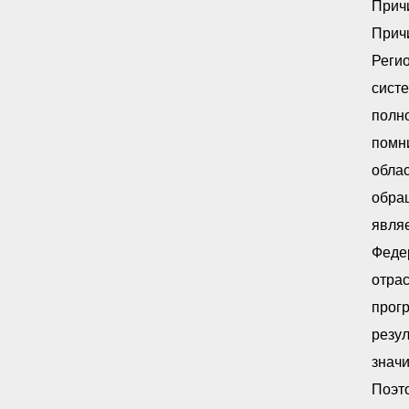
Прич
Прич
Реги
сист
полн
помн
облас
обра
явля
Федер
отра
прог
резу
знач
Поэт