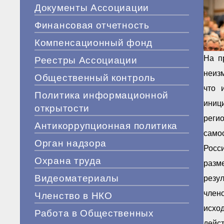
Документы Ассоциации
Финансовая отчетность
Компенсационный фонд
На п
Реестры Ассоциации
неизм
Общественный контроль
что 
Политика информационной
иниц
открытости
реги
Антикоррупционная политика
самос
Орган надзора
Росс
Охрана труда
разм
Видеоматериалы
резу
член
Членство в НКО
исхо
Работа в Общественных
дейс