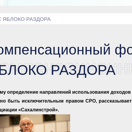
НЕ ЯБЛОКО РАЗДОРА
омпенсационный фо
омпенсацион
БЛОКО РАЗДОРА
му определение направлений использования доходов 
но быть исключительным правом СРО, рассказывае
циации «Сахалинстрой».