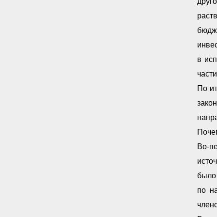
друг
раст
бюдж
инве
в ис
част
По ит
зако
напр
Поче
Во-п
исто
было
по н
членс