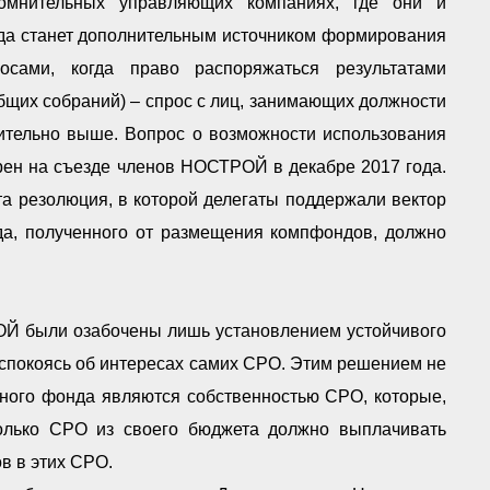
омнительных управляющих компаниях, где они и
нда станет дополнительным источником формирования
сами, когда право распоряжаться результатами
бщих собраний) – спрос с лиц, занимающих должности
чительно выше. Вопрос о возможности использования
рен на съезде членов НОСТРОЙ в декабре 2017 года.
та резолюция, в которой делегаты поддержали вектор
да, полученного от размещения компфондов, должно
РОЙ были озабочены лишь установлением устойчивого
еспокоясь об интересах самих СРО. Этим решением не
нного фонда являются собственностью СРО, которые,
олько СРО из своего бюджета должно выплачивать
в в этих СРО.