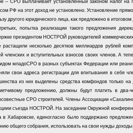
ое – СРО выплачивает установленный законом налог на п
сом РФ на этот доход не установлено. Установление прям
ьзу другого юридического лица, как предложено в итоговом
третьих, попытка реализации такого предложения дир
ержке президентом НОСТРОЙ руководителей коммерческих к
е растащили несколько десятков миллиардов рублей ком
й членских и вступительных взносов своих членов. А теп
видом младоСРО в разных субъектах Федерации или реани
няли свои адреса регистрации для впитывания в себя чле
шинства из них выделены средства комфондов только на 
метчивому предложению, должны будут платить в два-
осовестные СРО строителей. Члены Ассоциации «Сахалинс
кциии съезда НОСТРОЙ. На заседании Окружной конферен
а в Хабаровске, единогласно было поддержано предложе
нию общего собрания, использовать на свои нужды доходы