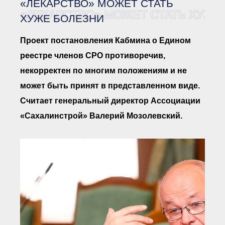
«ЛЕКАРСТВО» МОЖЕТ СТАТЬ
Документы Ассоциации
● Организационные
«ЛЕКАРСТВО» МОЖЕТ СТАТЬ ХУЖЕ
ХУЖЕ БОЛЕЗНИ
документы
● Действующие документы
Проект постановления Кабмина о Едином
● Сбор предложений во
внутренние документы
реестре членов СРО противоречив,
Финансовая отчетность
некорректен по многим положениям и не
Компенсационный фонд
может быть принят в представленном виде.
Реестры Ассоциации
● Реестр членов
Считает генеральный директор Ассоциации
Ассоциации
«Сахалинстрой»
«Сахалинстрой» Валерий Мозолевский.
● Реестр членов
Ассоциации,
осуществляющих
строительный контроль
● Реестр членов
объединения
работодателей
● Реестр членов
Ассоциации —
Застройщиков
● Реестр членов
Ассоциации — технических
заказчиков