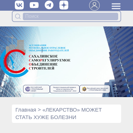
Вступить в Ассоциацию
Членам Ассоциации
Органы управления Ассоциации
● Общее собрание членов
● Правление
● Генеральный директор
Специализированные органы
Ассоциации
● Контрольный комитет
● Дисциплинарный комитет
РОССИЙСКИЙ
Лауреат специальной премии в
Российский союз строителей
● Архив
СТРОИТЕЛЬНЫЙ
области строительства
СТРОИТЕЛЬНАЯ СЛАВА
ОЛИМП
“Национальное Величие”- 2010
Протоколы органов управления
● Протоколы Общего
собрания
Главная
>
«ЛЕКАРСТВО» МОЖЕТ
● Протоколы Правления
СТАТЬ ХУЖЕ БОЛЕЗНИ
Протоколы специализированных
органов