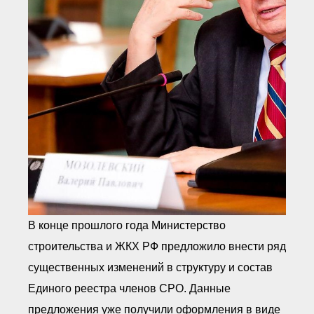
● Реестр членов
Ассоциации с правом
ООТСУО
● Реестр членов СРО
имеющих строительные
лаборатории
Архив реестров
Общественный контроль
Политика информационной
открытости
Антикоррупционная политика
Орган надзора
Охрана труда
Видеоматериалы
Членство в НКО
В конце прошлого года Министерство
Работа в Общественных советах
Законодательство РФ по
строительства и ЖКХ РФ предложило внести ряд
техническим регламентам
существенных изменений в структуру и состав
Повышение квалификации,
профессиональная
Единого реестра членов СРО. Данные
переподготовка
предложения уже получили оформления в виде