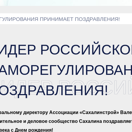
ГУЛИРОВАНИЯ ПРИНИМАЕТ ПОЗДРАВЛЕНИЯ!
ИДЕР РОССИЙСКО
АМОРЕГУЛИРОВА
ЛИДЕР РОССИ
ОЗДРАВЛЕНИЯ!
ральному директору Ассоциации «Сахалинстрой» Вале
ительное и деловое сообщество Сахалина поздравляет
века с Днем рождения!