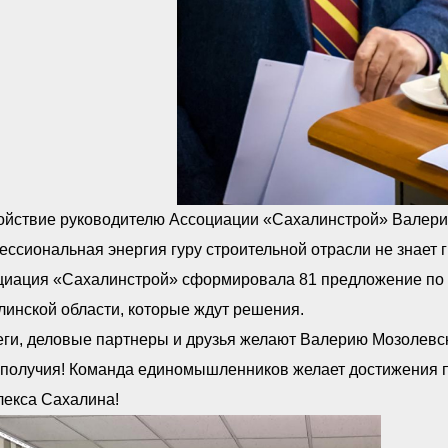
ойствие руководителю Ассоциации «Сахалинстрой» Валерию
ссиональная энергия гуру строительной отрасли не знает г
циация «Сахалинстрой» сформировала 81 предложение по 
инской области, которые ждут решения.
ги, деловые партнеры и друзья желают Валерию Мозолевско
ополучия! Команда единомышленников желает достижения п
лекса Сахалина!