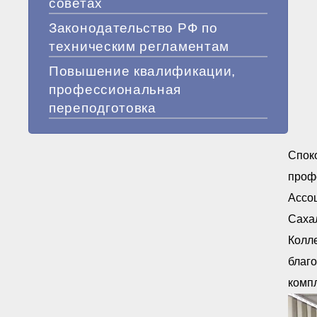
советах
Законодательство РФ по
техническим регламентам
Повышение квалификации,
профессиональная
переподготовка
Спок
профе
Ассо
Сахал
Колле
благ
комп