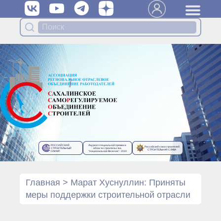
Вступить в Ассоциацию
Членам Ассоциации
Органы управления Ассоциации
● Общее собрание членов
● Правление
● Генеральный директор
Специализированные органы
Ассоциации
● Контрольный комитет
● Дисциплинарный комитет
РОССИЙСКИЙ
Лауреат специальной премии в
Российский союз строителей
● Архив
СТРОИТЕЛЬНЫЙ
области строительства
СТРОИТЕЛЬНАЯ СЛАВА
ОЛИМП
“Национальное Величие”- 2010
Протоколы органов управления
● Протоколы Общего
собрания
Главная
>
Марат Хуснуллин: Приняты
● Протоколы Правления
меры поддержки строительной отрасли
Протоколы специализированных
органов