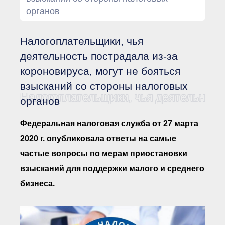
Документы Ассоциации
органов
● Организационные
документы
● Действующие документы
Налогоплательщики, чья
● Сбор предложений во
внутренние документы
деятельность пострадала из-за
Финансовая отчетность
короновируса, могут не бояться
Компенсационный фонд
взысканий со стороны налоговых
Реестры Ассоциации
● Реестр членов
Налогоплательщики, чья деятельность
органов
Ассоциации
«Сахалинстрой»
● Реестр членов
Федеральная налоговая служба от 27 марта
Ассоциации,
осуществляющих
2020 г. опубликовала ответы на самые
строительный контроль
● Реестр членов
частые вопросы по мерам приостановки
объединения
работодателей
взысканий для поддержки малого и среднего
● Реестр членов
бизнеса.
Ассоциации —
Застройщиков
● Реестр членов
Ассоциации — технических
заказчиков