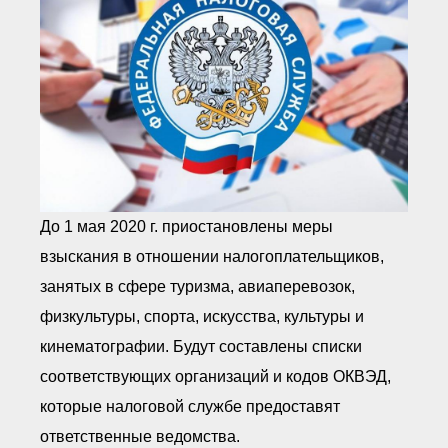
● Реестр членов
Ассоциации с правом
ООТСУО
● Реестр членов СРО
имеющих строительные
лаборатории
Архив реестров
Общественный контроль
Политика информационной
открытости
Антикоррупционная политика
До 1 мая 2020 г. приостановлены меры
Орган надзора
Охрана труда
взыскания в отношении налогоплательщиков,
Видеоматериалы
занятых в сфере туризма, авиаперевозок,
Членство в НКО
физкультуры, спорта, искусства, культуры и
Работа в Общественных советах
Законодательство РФ по
кинематографии. Будут составлены списки
техническим регламентам
соответствующих организаций и кодов ОКВЭД,
Повышение квалификации,
профессиональная
которые налоговой службе предоставят
переподготовка
ответственные ведомства.