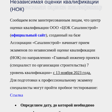
Независимая оценки квалификации
Документы Ассоциации
● Организационные
Независимая оценки квалификации (
(НОК)
документы
● Действующие документы
Сообщаем всем заинтересованным лицам, что центр
● Сбор предложений во
внутренние документы
оценки квалификации ООО «ЦОК Сахалинстрой»
Финансовая отчетность
(
официальный сайт
), созданный на базе
Компенсационный фонд
Ассоциации «Сахалинстрой» начинает прием
Реестры Ассоциации
● Реестр членов
экзаменов по независимой оценке квалификации
Ассоциации
«Сахалинстрой»
(НОК) по направлению «Главный инженер проекта
● Реестр членов
Ассоциации,
(специалист по организации строительства) 7
осуществляющих
строительный контроль
уровень квалификации»
с 13 ноября 2023 года.
● Реестр членов
объединения
Для подготовки к профессиональному экзамену
работодателей
специалисты могут пройти пробное тестирование:
● Реестр членов
Ассоциации —
Ссылка
Застройщиков
● Реестр членов
Определяем дату, до которой необходимо
Ассоциации — технических
заказчиков