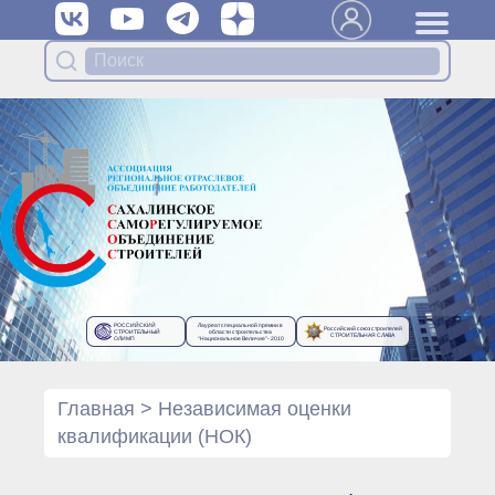
Вступить в Ассоциацию
Членам Ассоциации
Органы управления Ассоциации
● Общее собрание членов
● Правление
● Генеральный директор
Специализированные органы
Ассоциации
● Контрольный комитет
● Дисциплинарный комитет
РОССИЙСКИЙ
Лауреат специальной премии в
Российский союз строителей
● Архив
СТРОИТЕЛЬНЫЙ
области строительства
СТРОИТЕЛЬНАЯ СЛАВА
ОЛИМП
“Национальное Величие”- 2010
Протоколы органов управления
● Протоколы Общего
собрания
Главная
>
Независимая оценки
● Протоколы Правления
квалификации (НОК)
Протоколы специализированных
органов