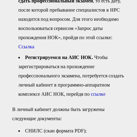
сдать профессиональный экзамен
, то есть дату,
● Реестр членов
Ассоциации с правом
после которой пребывание специалистов в НРС
ООТСУО
находится под вопросом. Для этого необходимо
● Реестр членов СРО
имеющих строительные
лаборатории
воспользоваться сервисом «Запрос даты
Архив реестров
прохождения НОК», пройдя по этой ссылке:
Общественный контроль
Ссылка
Политика информационной
открытости
Регистрируемся на АИС НОК.
Чтобы
Антикоррупционная политика
зарегистрироваться на прохождение
Орган надзора
профессионального экзамена, потребуется создать
Охрана труда
Видеоматериалы
личный кабинет в программно-аппаратном
Членство в НКО
комплексе АИС НОК, перейдя по
ссылке
Работа в Общественных советах
Законодательство РФ по
В личный кабинет должны быть загружены
техническим регламентам
Повышение квалификации,
следующие документы:
профессиональная
переподготовка
СНИЛС (скан формата PDF);