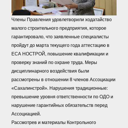
● Реестр членов
Ассоциации с правом
ООТСУО
● Реестр членов СРО
Члены Правления удовлетворили ходатайство
имеющих строительные
лаборатории
малого строительного предприятия, которое
Архив реестров
гарантировало, что заявленные специалисты
Общественный контроль
пройдут до марта текущего года аттестацию в
Политика информационной
открытости
ЕСА НОСТРОЙ, повышение квалификации и
Антикоррупционная политика
проверку знаний по охране труда. Меры
Орган надзора
дисциплинарного воздействия были
Охрана труда
Видеоматериалы
рассмотрены в отношении 8 членов Ассоциации
Членство в НКО
«Сахалинстрой». Нарушения традиционные:
Работа в Общественных советах
превышение уровня ответственности по ОДО и
Законодательство РФ по
техническим регламентам
нарушение гарантийных обязательств перед
Повышение квалификации,
профессиональная
Ассоциацией.
переподготовка
Рассмотрев и материалы Контрольного