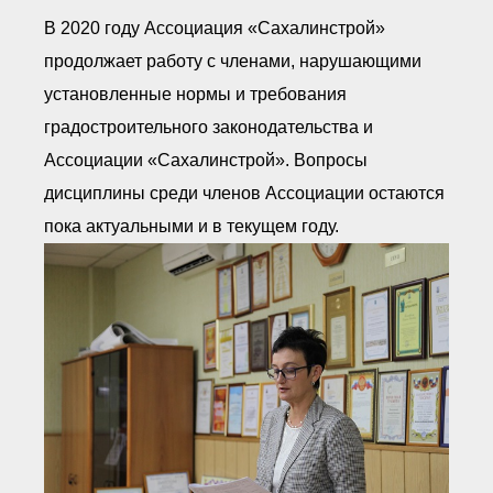
Документы Ассоциации
● Организационные
В 2020 году Ассоциация «Сахалинстрой»
документы
продолжает работу с членами, нарушающими
● Действующие документы
● Сбор предложений во
установленные нормы и требования
внутренние документы
градостроительного законодательства и
Финансовая отчетность
Ассоциации «Сахалинстрой». Вопросы
Компенсационный фонд
Реестры Ассоциации
дисциплины среди членов Ассоциации остаются
● Реестр членов
Ассоциации
пока актуальными и в текущем году.
«Сахалинстрой»
● Реестр членов
Ассоциации,
осуществляющих
строительный контроль
● Реестр членов
объединения
работодателей
● Реестр членов
Ассоциации —
Застройщиков
● Реестр членов
Ассоциации — технических
заказчиков