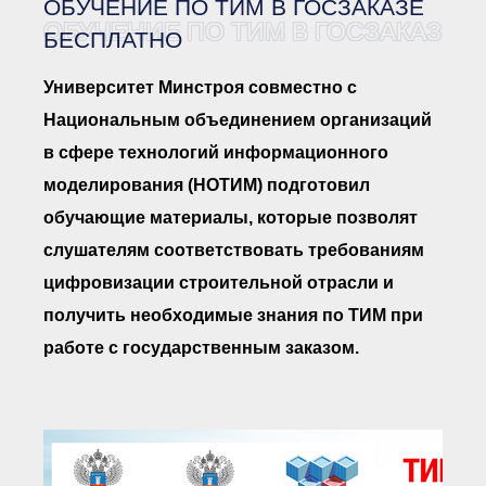
ОБУЧЕНИЕ ПО ТИМ В ГОСЗАКАЗЕ
Документы Ассоциации
● Организационные
ОБУЧЕНИЕ ПО ТИМ В ГОСЗАКАЗЕ 
БЕСПЛАТНО
документы
● Действующие документы
Университет Минстроя совместно с
● Сбор предложений во
внутренние документы
Национальным объединением организаций
Финансовая отчетность
в сфере технологий информационного
Компенсационный фонд
моделирования (НОТИМ) подготовил
Реестры Ассоциации
● Реестр членов
обучающие материалы, которые позволят
Ассоциации
«Сахалинстрой»
слушателям соответствовать требованиям
● Реестр членов
Ассоциации,
цифровизации строительной отрасли и
осуществляющих
строительный контроль
получить необходимые знания по ТИМ при
● Реестр членов
объединения
работе с государственным заказом.
работодателей
● Реестр членов
Ассоциации —
Застройщиков
● Реестр членов
Ассоциации — технических
заказчиков