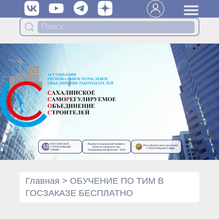
Вступить в Ассоциацию
Членам Ассоциации
Органы управления Ассоциации
● Общее собрание членов
● Правление
● Генеральный директор
Специализированные органы
Ассоциации
● Контрольный комитет
● Дисциплинарный комитет
РОССИЙСКИЙ
Лауреат специальной премии в
Российский союз строителей
● Архив
СТРОИТЕЛЬНЫЙ
области строительства
СТРОИТЕЛЬНАЯ СЛАВА
ОЛИМП
“Национальное Величие”- 2010
Протоколы органов управления
● Протоколы Общего
собрания
Главная
>
ОБУЧЕНИЕ ПО ТИМ В
● Протоколы Правления
ГОСЗАКАЗЕ БЕСПЛАТНО
Протоколы специализированных
органов