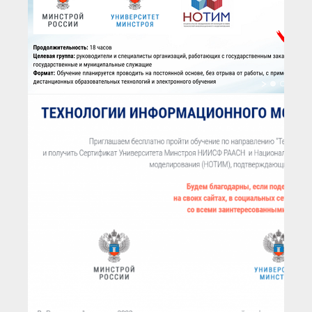
● Реестр членов
Ассоциации с правом
ООТСУО
● Реестр членов СРО
имеющих строительные
лаборатории
Архив реестров
Общественный контроль
Политика информационной
открытости
Антикоррупционная политика
Орган надзора
Охрана труда
Видеоматериалы
Членство в НКО
Работа в Общественных советах
Законодательство РФ по
техническим регламентам
Повышение квалификации,
профессиональная
переподготовка