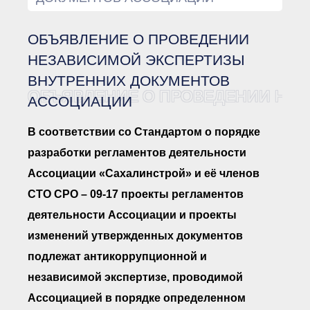
Документы Ассоциации
● Организационные
документы
ОБЪЯВЛЕНИЕ О ПРОВЕДЕНИИ
● Действующие документы
● Сбор предложений во
НЕЗАВИСИМОЙ ЭКСПЕРТИЗЫ
внутренние документы
ВНУТРЕННИХ ДОКУМЕНТОВ
Финансовая отчетность
ОБЪЯВЛЕНИЕ О ПРОВЕДЕНИИ НЕ
АССОЦИАЦИИ
Компенсационный фонд
Реестры Ассоциации
● Реестр членов
В соответствии со Стандартом о порядке
Ассоциации
«Сахалинстрой»
разработки регламентов деятельности
● Реестр членов
Ассоциации «Сахалинстрой» и её членов
Ассоциации,
осуществляющих
СТО СРО – 09-17 проекты регламентов
строительный контроль
● Реестр членов
деятельности Ассоциации и проекты
объединения
работодателей
изменений утвержденных документов
● Реестр членов
подлежат антикоррупционной и
Ассоциации —
Застройщиков
независимой экспертизе, проводимой
● Реестр членов
Ассоциации — технических
Ассоциацией в порядке определенном
заказчиков