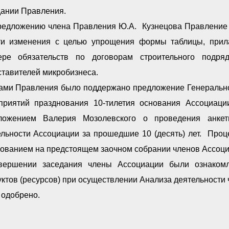
дании Правления.
редложению члена Правления Ю.А. Кузнецова Правление 
ти изменения с целью упрощения формы таблицы, прил
ере обязательств по договорам строительного подр
ставителей микробизнеса.
ами Правления было поддержано предложение Генеральног
приятий празднования 10-тилетия основания Ассоциаци
ложением Валерия Мозолевского о проведения анкет
ельности Ассоциации за прошедшие 10 (десять) лет. Про
сованием на предстоящем заочном собрании членов Ассоци
вершении заседания члены Ассоциации были ознаком
уктов (ресурсов) при осуществлении Анализа деятельност
 одобрено.