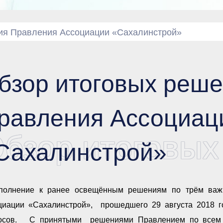
ия Правления Ассоциации «Сахалинстрой»
бзор итоговых реше
равления Ассоциац
бзор итоговых
Сахалинстрой»
полнение к ранее освещённым решениям по трём важ
циации «Сахалинстрой», прошедшего 29 августа 2018 го
осов. С принятыми решениями Правлением по всем в