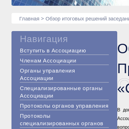
Главная
>
Обзор итоговых решений заседан
Навигация
О
Вступить в Ассоциацию
Членам Ассоциации
П
Органы управления
О
Ассоциации
«
Специализированные органы
Ассоциации
Протоколы органов управления
В до
Протоколы
Ассо
специализированных органов
вопр