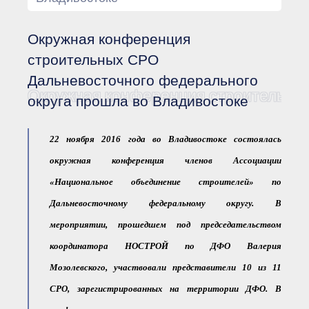
Документы Ассоциации
● Организационные
документы
Окружная конференция
● Действующие документы
● Сбор предложений во
строительных СРО
внутренние документы
Дальневосточного федерального
Финансовая отчетность
Окружная конференция строительных
округа прошла во Владивостоке
Компенсационный фонд
Реестры Ассоциации
● Реестр членов
Ассоциации
22 ноября 2016 года во Владивостоке состоялась
«Сахалинстрой»
окружная конференция членов Ассоциации
● Реестр членов
Ассоциации,
«Национальное объединение строителей» по
осуществляющих
строительный контроль
Дальневосточному федеральному округу. В
● Реестр членов
объединения
мероприятии, прошедшем под председательством
работодателей
● Реестр членов
координатора НОСТРОЙ по ДФО Валерия
Ассоциации —
Застройщиков
Мозолевского, участвовали представители 10 из 11
● Реестр членов
СРО, зарегистрированных на территории ДФО. В
Ассоциации — технических
заказчиков