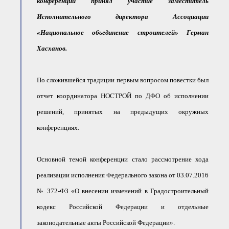
конференции принял участие заместитель
● Реестр членов
Ассоциации с правом
Исполнительного директора Ассоциации
ООТСУО
● Реестр членов СРО
«Национальное объединение строителей» Герман
имеющих строительные
лаборатории
Хасханов.
Архив реестров
Общественный контроль
По сложившейся традиции первым вопросом повестки был
Политика информационной
открытости
отчет координатора НОСТРОЙ по ДФО об исполнении
Антикоррупционная политика
решений, принятых на предыдущих окружных
Орган надзора
конференциях.
Охрана труда
Видеоматериалы
Членство в НКО
Основной темой конференции стало рассмотрение хода
Работа в Общественных советах
реализации исполнения Федерального закона от 03.07.2016
Законодательство РФ по
техническим регламентам
№ 372-ФЗ «О внесении изменений в Градостроительный
Повышение квалификации,
профессиональная
кодекс Российской Федерации и отдельные
переподготовка
законодательные акты Российской Федерации».