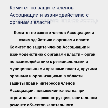
Документы Ассоциации
● Организационные
Комитет по защите членов
документы
● Действующие документы
Ассоциации и взаимодействию с
Комитет по защите членов Ассоциаци
● Сбор предложений во
органами власти
внутренние документы
Финансовая отчетность
Комитет по защите членов Ассоциации и
Компенсационный фонд
взаимодействию с органами власти
Реестры Ассоциации
● Реестр членов
Комитет по защите членов Ассоциации и
Ассоциации
«Сахалинстрой»
взаимодействию с органами власти – орган
● Реестр членов
Ассоциации,
по взаимодействию с региональными и
осуществляющих
строительный контроль
муниципальными органами власти, другими
● Реестр членов
органами и организациями в области
объединения
работодателей
защиты прав и интересов членов
● Реестр членов
Ассоциации —
Ассоциации, повышения качества при
Застройщиков
строительстве, реконструкции, капитальном
● Реестр членов
Ассоциации — технических
ремонте объектов капитального
заказчиков