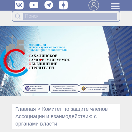
Вступить в Ассоциацию
Членам Ассоциации
Органы управления Ассоциации
● Общее собрание членов
● Правление
● Генеральный директор
Специализированные органы
Ассоциации
● Контрольный комитет
● Дисциплинарный комитет
РОССИЙСКИЙ
Лауреат специальной премии в
Российский союз строителей
● Архив
СТРОИТЕЛЬНЫЙ
области строительства
СТРОИТЕЛЬНАЯ СЛАВА
ОЛИМП
“Национальное Величие”- 2010
Протоколы органов управления
● Протоколы Общего
собрания
Главная
>
Комитет по защите членов
● Протоколы Правления
Ассоциации и взаимодействию с
Протоколы специализированных
органами власти
органов