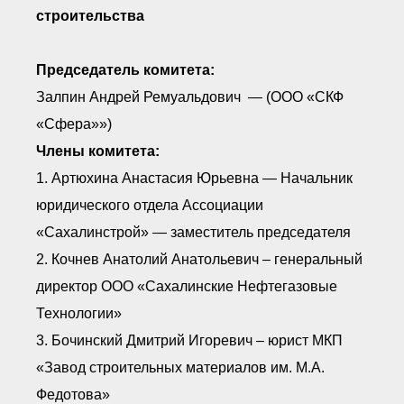
● Реестр членов
строительства
Ассоциации с правом
ООТСУО
● Реестр членов СРО
имеющих строительные
Председатель комитета:
лаборатории
Залпин Андрей Ремуальдович — (ООО «СКФ
Архив реестров
«Сфера»»)
Общественный контроль
Члены комитета:
Политика информационной
открытости
1. Артюхина Анастасия Юрьевна — Начальник
Антикоррупционная политика
юридического отдела Ассоциации
Орган надзора
Охрана труда
«Сахалинстрой» — заместитель председателя
Видеоматериалы
2. Кочнев Анатолий Анатольевич – генеральный
Членство в НКО
директор ООО «Сахалинские Нефтегазовые
Работа в Общественных советах
Законодательство РФ по
Технологии»
техническим регламентам
3. Бочинский Дмитрий Игоревич – юрист МКП
Повышение квалификации,
профессиональная
«Завод строительных материалов им. М.А.
переподготовка
Федотова»