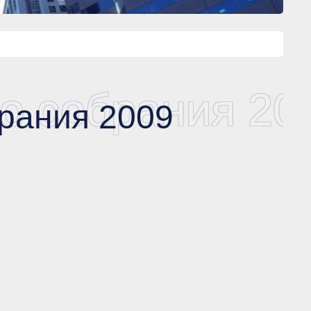
о собрания 20
рания 2009