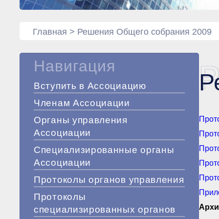
Главная
>
Решения Общего собрания 2009
Навигация
Р
Р
Вступить в Ассоциацию
Членам Ассоциации
Органы управления
Прото
Ассоциации
Прото
Прото
Специализированные органы
Ассоциации
Прото
Прот
Протоколы органов управления
Прил
Протоколы
Архи
специализированных органов