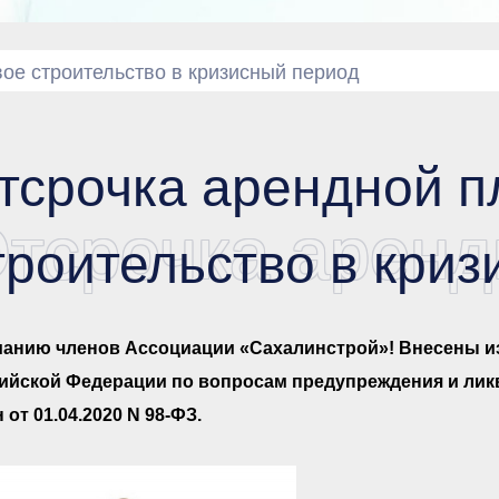
ое строительство в кризисный период
тсрочка арендной п
тсрочка аренд
троительство в кри
анию членов Ассоциации «Сахалинстрой»! Внесены и
ийской Федерации по вопросам предупреждения и ли
 от 01.04.2020 N 98-ФЗ.