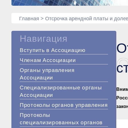
Главная
>
Отсрочка арендной платы и долев
Навигация
О
Вступить в Ассоциацию
О
Членам Ассоциации
с
Органы управления
Ассоциации
Специализированные органы
Вним
Ассоциации
Росс
Протоколы органов управления
закон
Протоколы
специализированных органов