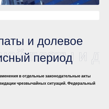
латы и долевое
ной платы и до
зисный период
зменения в отдельные законодательные акты
квидации чрезвычайных ситуаций. Федеральный