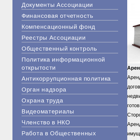
Документы Ассоциации
Финансовая отчетность
Компенсационный фонд
Реестры Ассоциации
Общественный контроль
Политика информационной
открытости
Арен
Аренд
Антикоррупционная политика
догов
Орган надзора
недв
Охрана труда
готов
Видеоматериалы
Сторо
Членство в НКО
Аренд
Работа в Общественных
имуще