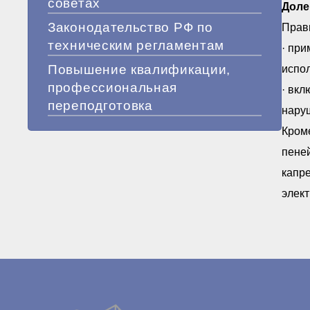
советах
Доле
Законодательство РФ по
Прави
техническим регламентам
· при
Повышение квалификации,
испол
профессиональная
· вкл
переподготовка
наруш
Кроме
пеней
капре
элек