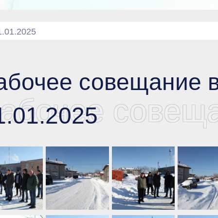
.01.2025
абочее совещание 
абочее совеща
1.01.2025