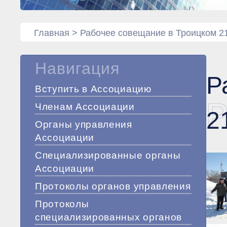
Главная
>
Рабочее совещание в Троицком 21
Навигация
Р
Вступить в Ассоциацию
Р
Членам Ассоциации
2
Органы управления
Ассоциации
Специализированные органы
Ассоциации
Протоколы органов управления
Протоколы
специализированных органов