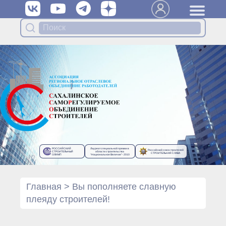
Вступить в Ассоциацию
Членам Ассоциации
Органы управления Ассоциации
● Общее собрание членов
● Правление
● Генеральный директор
Специализированные органы
Ассоциации
● Контрольный комитет
● Дисциплинарный комитет
РОССИЙСКИЙ
Лауреат специальной премии в
Российский союз строителей
● Архив
СТРОИТЕЛЬНЫЙ
области строительства
СТРОИТЕЛЬНАЯ СЛАВА
ОЛИМП
“Национальное Величие”- 2010
Протоколы органов управления
● Протоколы Общего
собрания
Главная
>
Вы пополняете славную
● Протоколы Правления
плеяду строителей!
Протоколы специализированных
органов