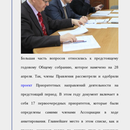
● Реестр членов
Ассоциации с правом
ООТСУО
● Реестр членов СРО
имеющих строительные
лаборатории
Архив реестров
Общественный контроль
Политика информационной
открытости
Большая часть вопросов относилась к предстоящему
Антикоррупционная политика
Орган надзора
годовому Общему собранию, которое намечено на 28
Охрана труда
апреля. Так, члены Правления рассмотрели и одобрили
Видеоматериалы
проект
Приоритетных направлений деятельности на
Членство в НКО
Работа в Общественных советах
предстоящий период. В этом году документ включает в
Законодательство РФ по
себя 17 первоочередных приоритетов, которые были
техническим регламентам
Повышение квалификации,
определены самими членами Ассоциации в ходе
профессиональная
переподготовка
анкетирования. Главнейшее место в этом списке, как и