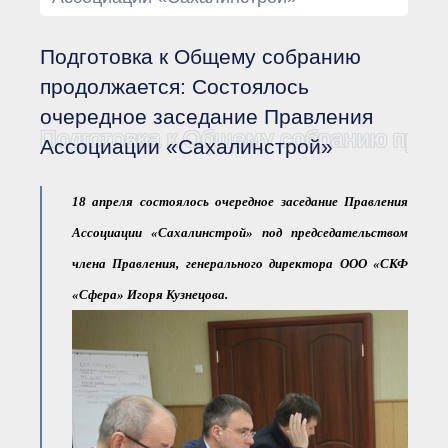
Документы Ассоциации
● Организационные
документы
Подготовка к Общему собранию
● Действующие документы
● Сбор предложений во
продолжается: Состоялось
внутренние документы
очередное заседание Правления
Финансовая отчетность
Подготовка к Общему собранию прод
Ассоциации «Сахалинстрой»
Компенсационный фонд
Реестры Ассоциации
● Реестр членов
Ассоциации
18 апреля состоялось очередное заседание Правления
«Сахалинстрой»
Ассоциации «Сахалинстрой» под председательством
● Реестр членов
Ассоциации,
члена Правления, генерального директора ООО «СКФ
осуществляющих
строительный контроль
«Сфера» Игоря Кузнецова.
● Реестр членов
объединения
работодателей
● Реестр членов
Ассоциации —
Застройщиков
● Реестр членов
Ассоциации — технических
заказчиков