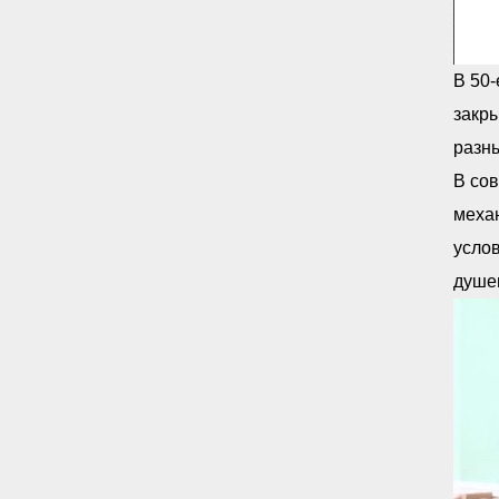
В 50-
закр
разны
В сов
меха
услов
душе