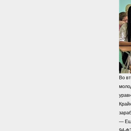
Во вт
молод
урав
Край
зараб
— Еще
94-ФЗ