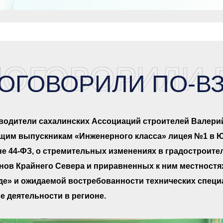
ПОГОВОРИЛИ 
ОГОВОРИЛИ ПО-В
водители сахалинских Ассоциаций строителей Валери
щим выпускникам «Инженерного класса» лицея №1 в 
не 44-ФЗ, о стремительных изменениях в градостроите
нов Крайнего Севера и приравненных к ним местностях
де» и ожидаемой востребованности технических специ
е деятельности в регионе.