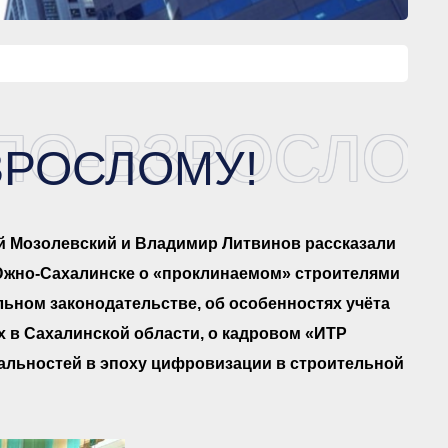
ПО-ВЗРОСЛОМ
ЗРОСЛОМУ!
й Мозолевский и Владимир Литвинов рассказали
Южно-Сахалинске о «проклинаемом» строителями
льном законодательстве, об особенностях учёта
 в Сахалинской области, о кадровом «ИТР
альностей в эпоху цифровизации в строительной