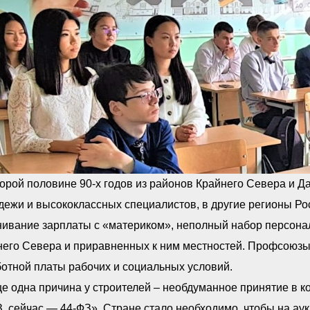
орой половине 90-х годов из районов Крайнего Севера и Д
ежи и высококлассных специалистов, в другие регионы Ро
нивание зарплаты с «материком», неполный набор персона
него Севера и приравненных к ним местностей. Профсоюзы
отной платы рабочих и социальных условий.
 одна причина у строителей – необдуманное принятие в ко
, сейчас — 44-ФЗ». Стране стало необходимо, чтобы на аук