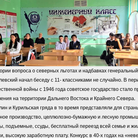
ории вопроса о северных льготах и надбавках генеральны
евский начал беседу с 11- классниками не случайно. В пер
ственной войны с 1946 года советское государство стало
ения на территории Дальнего Востока и Крайнего Севера.
ин и Курильская гряда в то время представляли для стра
ьное производство, целлюлозно-бумажную и лесную промыш
ы, подъемные, ссуды, бесплатный переезд всей семье и жи
и, высокую заработную плату. Конкурс в 40-х годах на «н