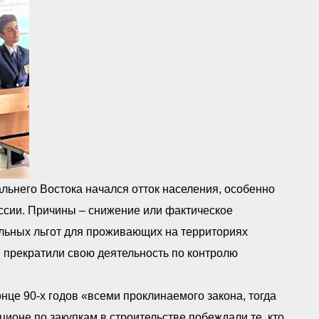
альнего Востока начался отток населения, особенно
ссии. Причины – снижение или фактическое
льных льгот для проживающих на территориях
 прекратили свою деятельность по контролю
нце 90-х годов «всеми проклинаемого закона, тогда
ционе по закупкам в строительстве побеждали те, кто