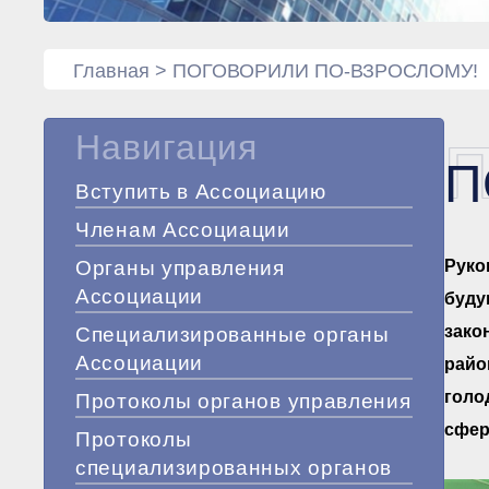
Главная
>
ПОГОВОРИЛИ ПО-ВЗРОСЛОМУ!
Навигация
П
Вступить в Ассоциацию
Членам Ассоциации
Органы управления
Руко
Ассоциации
буду
зако
Специализированные органы
Ассоциации
райо
голо
Протоколы органов управления
сфер
Протоколы
специализированных органов