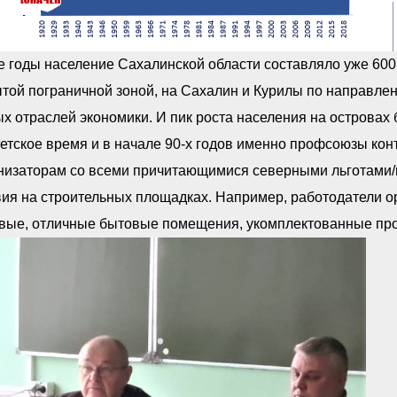
е годы население Сахалинской области составляло уже 600 
ытой пограничной зоной, на Сахалин и Курилы по направл
х отраслей экономики. И пик роста населения на островах б
етское время и в начале 90-х годов именно профсоюзы ко
низаторам со всеми причитающимися северными льготами/
ия на строительных площадках. Например, работодатели о
вые, отличные бытовые помещения, укомплектованные прор