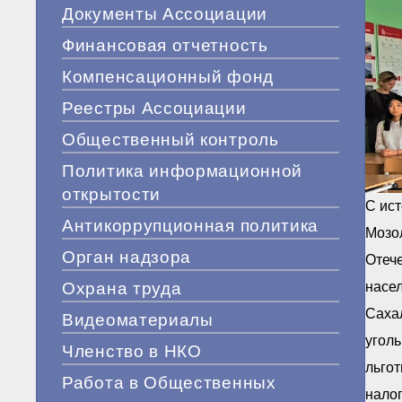
Документы Ассоциации
Финансовая отчетность
Компенсационный фонд
Реестры Ассоциации
Общественный контроль
Политика информационной
открытости
С ист
Антикоррупционная политика
Мозол
Орган надзора
Отече
Охрана труда
насел
Сахал
Видеоматериалы
угол
Членство в НКО
льгот
Работа в Общественных
налог