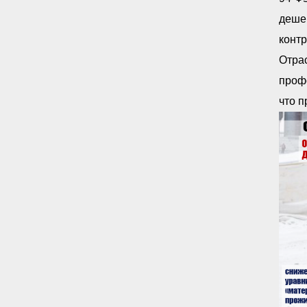
дешев
контр
Отра
профс
что п