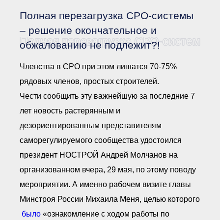
Документы Ассоциации
● Организационные
Полная перезагрузка СРО-системы
документы
● Действующие документы
– решение окончательное и
Полная перезагрузка СРО-системы –
● Сбор предложений во
обжалованию не подлежит?!
внутренние документы
Финансовая отчетность
Членства в СРО при этом лишатся 70-75%
Компенсационный фонд
рядовых членов, простых строителей.
Реестры Ассоциации
● Реестр членов
Чести сообщить эту важнейшую за последние 7
Ассоциации
«Сахалинстрой»
лет новость растерянным и
● Реестр членов
Ассоциации,
дезориентированным представителям
осуществляющих
строительный контроль
саморегулируемого сообщества удостоился
● Реестр членов
президент НОСТРОЙ Андрей Молчанов на
объединения
работодателей
организованном вчера, 29 мая, по этому поводу
● Реестр членов
Ассоциации —
мероприятии. А именно рабочем визите главы
Застройщиков
Минстроя России Михаила Меня, целью которого
● Реестр членов
Ассоциации — технических
было
«ознакомление с ходом работы по
заказчиков