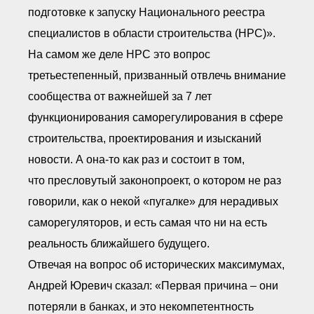
● Реестр членов
подготовке к запуску Национального реестра
Ассоциации с правом
ООТСУО
специалистов в области строительства (НРС)».
● Реестр членов СРО
имеющих строительные
На самом же деле НРС это вопрос
лаборатории
третьестепенный, призванный отвлечь внимание
Архив реестров
сообщества от важнейшей за 7 лет
Общественный контроль
функционирования саморегулирования в сфере
Политика информационной
открытости
строительства, проектирования и изысканий
Антикоррупционная политика
новости. А она-то как раз и состоит в том,
Орган надзора
Охрана труда
что пресловутый законопроект, о котором не раз
Видеоматериалы
говорили, как о некой «пугалке» для нерадивых
Членство в НКО
саморегуляторов, и есть самая что ни на есть
Работа в Общественных советах
Законодательство РФ по
реальность ближайшего будущего.
техническим регламентам
Отвечая на вопрос об исторических максимумах,
Повышение квалификации,
профессиональная
Андрей Юревич сказал: «Первая причина – они
переподготовка
потеряли в банках, и это некомпетентность