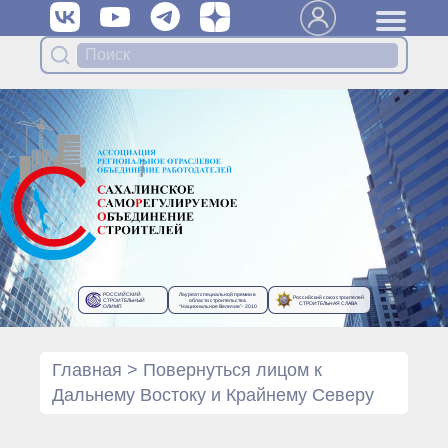
Вступить в Ассоциацию
Членам Ассоциации
Органы управления Ассоциации
● Общее собрание членов
● Правление
● Генеральный директор
Специализированные органы
Ассоциации
● Контрольный комитет
● Дисциплинарный комитет
РОССИЙСКИЙ
Лауреат специальной премии в
Российский союз строителей
● Архив
СТРОИТЕЛЬНЫЙ
области строительства
СТРОИТЕЛЬНАЯ СЛАВА
ОЛИМП
“Национальное Величие”- 2010
Протоколы органов управления
● Протоколы Общего
собрания
Главная
>
Повернуться лицом к
● Протоколы Правления
Дальнему Востоку и Крайнему Северу
Протоколы специализированных
органов