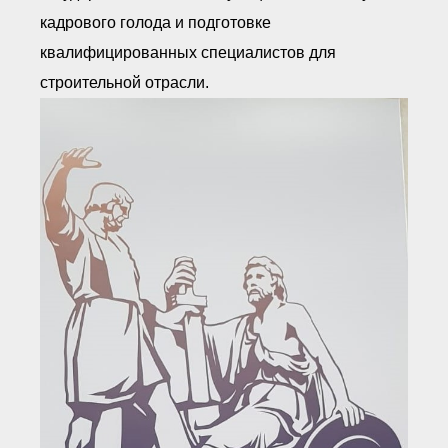
● Реестр членов
кадрового голода и подготовке
Ассоциации с правом
ООТСУО
квалифицированных специалистов для
● Реестр членов СРО
имеющих строительные
строительной отрасли.
лаборатории
Архив реестров
Общественный контроль
Политика информационной
открытости
Антикоррупционная политика
Орган надзора
Охрана труда
Видеоматериалы
Членство в НКО
Работа в Общественных советах
Законодательство РФ по
техническим регламентам
Повышение квалификации,
профессиональная
переподготовка