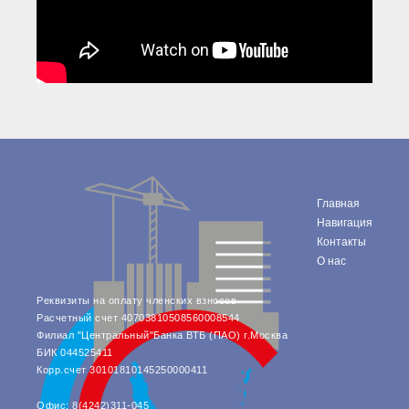
Главная
Навигация
Контакты
О нас
Реквизиты на оплату членских взносов
Расчетный счет 40703810508560008544
Филиал "Центральный"Банка ВТБ (ПАО) г.Москва
БИК 044525411
Корр.счет 30101810145250000411
Офис: 8(4242)311-045