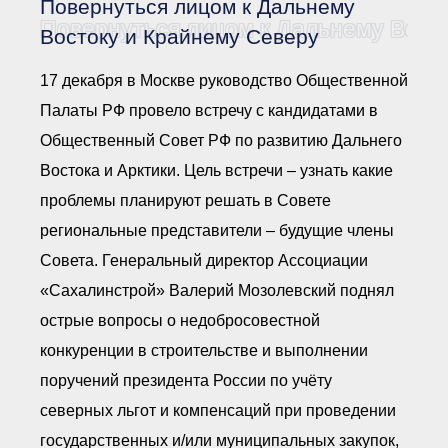
Повернуться лицом к Дальнему
Документы Ассоциации
● Организационные
Повернуться лицом к Дальнему Вост
Востоку и Крайнему Северу
документы
● Действующие документы
17 декабря в Москве руководство Общественной
● Сбор предложений во
внутренние документы
Палаты РФ провело встречу с кандидатами в
Финансовая отчетность
Общественный Совет РФ по развитию Дальнего
Компенсационный фонд
Востока и Арктики. Цель встречи – узнать какие
Реестры Ассоциации
● Реестр членов
проблемы планируют решать в Совете
Ассоциации
«Сахалинстрой»
региональные представители – будущие члены
● Реестр членов
Ассоциации,
Совета. Генеральный директор Ассоциации
осуществляющих
строительный контроль
«Сахалинстрой» Валерий Мозолевский поднял
● Реестр членов
объединения
острые вопросы о недобросовестной
работодателей
конкуренции в строительстве и выполнении
● Реестр членов
Ассоциации —
поручений президента России по учёту
Застройщиков
● Реестр членов
северных льгот и компенсаций при проведении
Ассоциации — технических
заказчиков
государственных и/или муниципальных закупок,