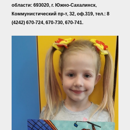
● Реестр членов
области: 693020, г. Южно-Сахалинск,
Ассоциации с правом
ООТСУО
Коммунистический пр-т, 32, оф.319, тел.: 8
● Реестр членов СРО
имеющих строительные
(4242) 670-724, 670-730, 670-741.
лаборатории
Архив реестров
Общественный контроль
Политика информационной
открытости
Антикоррупционная политика
Орган надзора
Охрана труда
Видеоматериалы
Членство в НКО
Работа в Общественных советах
Законодательство РФ по
техническим регламентам
Повышение квалификации,
профессиональная
переподготовка