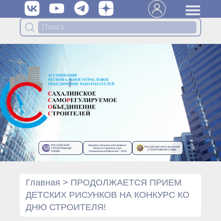
Вступить в Ассоциацию
Членам Ассоциации
Органы управления Ассоциации
● Общее собрание членов
● Правление
● Генеральный директор
Специализированные органы
Ассоциации
● Контрольный комитет
● Дисциплинарный комитет
РОССИЙСКИЙ
Лауреат специальной премии в
Российский союз строителей
● Архив
СТРОИТЕЛЬНЫЙ
области строительства
СТРОИТЕЛЬНАЯ СЛАВА
ОЛИМП
“Национальное Величие”- 2010
Протоколы органов управления
● Протоколы Общего
собрания
Главная
>
ПРОДОЛЖАЕТСЯ ПРИЕМ
● Протоколы Правления
ДЕТСКИХ РИСУНКОВ НА КОНКУРС КО
Протоколы специализированных
ДНЮ СТРОИТЕЛЯ!
органов