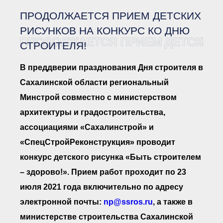
Документы Ассоциации
● Организационные
ПРОДОЛЖАЕТСЯ ПРИЕМ ДЕТСКИХ
документы
● Действующие документы
РИСУНКОВ НА КОНКУРС КО ДНЮ
ПРОДОЛЖАЕТСЯ ПРИЕМ ДЕТСКИХ 
● Сбор предложений во
СТРОИТЕЛЯ!
внутренние документы
Финансовая отчетность
В преддверии празднования Дня строителя в
Компенсационный фонд
Сахалинской области региональный
Реестры Ассоциации
● Реестр членов
Минстрой совместно с министерством
Ассоциации
«Сахалинстрой»
архитектуры и градостроительства,
● Реестр членов
Ассоциации,
ассоциациями «Сахалинстрой» и
осуществляющих
строительный контроль
«СпецСтройРеконструкция» проводит
● Реестр членов
конкурс детского рисунка «Быть строителем
объединения
работодателей
– здорово!». Прием работ проходит по 23
● Реестр членов
Ассоциации —
июля 2021 года включительно по адресу
Застройщиков
электронной почты:
np@ssros.ru
, а также в
● Реестр членов
Ассоциации — технических
министерстве строительства Сахалинской
заказчиков